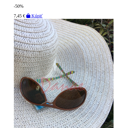
-50%
7,45 €
Kúpiť