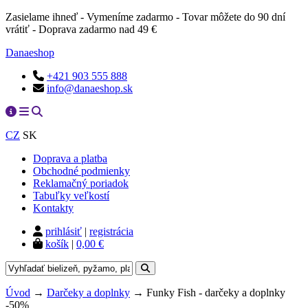
Zasielame ihneď - Vymeníme zadarmo - Tovar môžete do 90 dní
vrátiť - Doprava zadarmo nad 49 €
Danaeshop
+421 903 555 888
info@danaeshop.sk
CZ
SK
Doprava a platba
Obchodné podmienky
Reklamačný poriadok
Tabuľky veľkostí
Kontakty
prihlásiť
|
registrácia
košík
|
0,00 €
Úvod
→
Darčeky a doplnky
→ Funky Fish - darčeky a doplnky
-50%