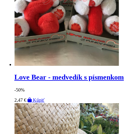
Love Bear - medvedík s písmenkom
-50%
2,47 €
Kúpiť