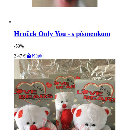
Hrnček Only You - s písmenkom
-50%
2,47 €
Kúpiť