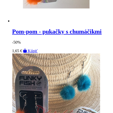
Pom-pom - pukačky s chumáčikmi
-50%
1,65 €
Kúpiť