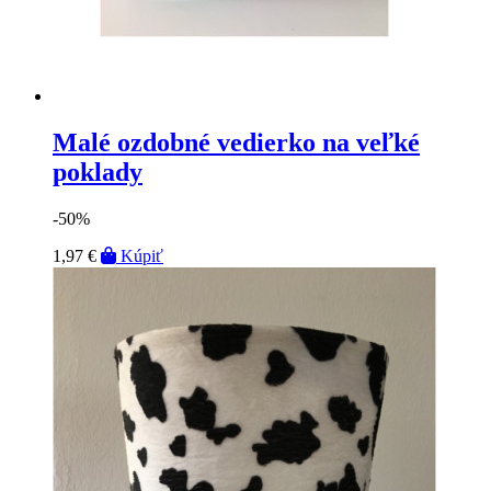
Malé ozdobné vedierko na veľké
poklady
-50%
1,97 €
Kúpiť