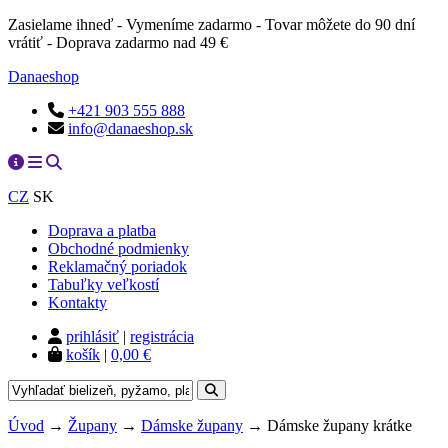
Zasielame ihneď - Vymeníme zadarmo - Tovar môžete do 90 dní
vrátiť - Doprava zadarmo nad 49 €
Danaeshop
+421 903 555 888
info@danaeshop.sk
CZ
SK
Doprava a platba
Obchodné podmienky
Reklamačný poriadok
Tabuľky veľkostí
Kontakty
prihlásiť
|
registrácia
košík
|
0,00 €
Úvod
→
Župany
→
Dámske župany
→ Dámske župany krátke