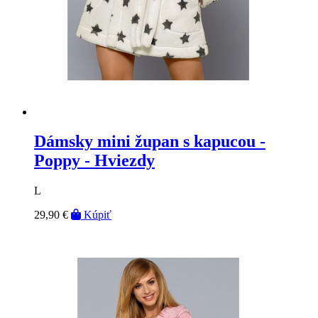
Dámsky mini župan s kapucou -
Poppy - Hviezdy
L
29,90 €
Kúpiť