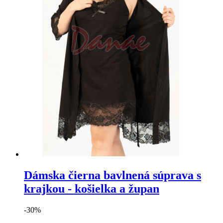
Dámska čierna bavlnená súprava s
krajkou - košielka a župan
-30%