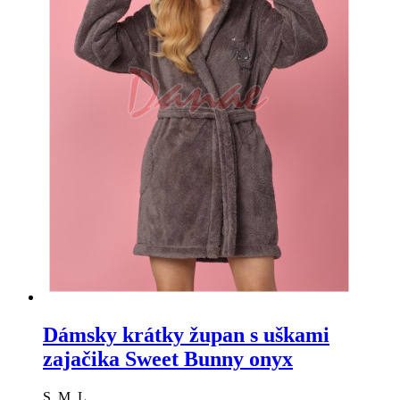
Dámsky krátky župan s uškami
zajačika Sweet Bunny onyx
S, M, L