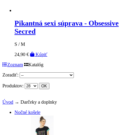
Pikantná sexi súprava - Obsessive
Secred
S / M
24,90 €
Kúpiť
Zoznam
Katalóg
Zoradiť:
Produktov:
Úvod
→
Darčeky a doplnky
Nočné košele