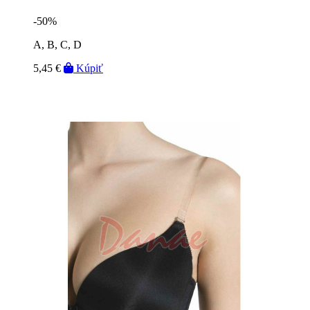
-50%
A, B, C, D
5,45 €
Kúpiť