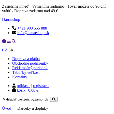
Zasielame ihneď - Vymeníme zadarmo - Tovar môžete do 90 dní
vrátiť - Doprava zadarmo nad 49 €
Danaeshop
+421 903 555 888
info@danaeshop.sk
CZ
SK
Doprava a platba
Obchodné podmienky
Reklamačný poriadok
Tabuľky veľkostí
Kontakty
prihlásiť
|
registrácia
košík
|
0,00 €
Úvod
→
Darčeky a doplnky