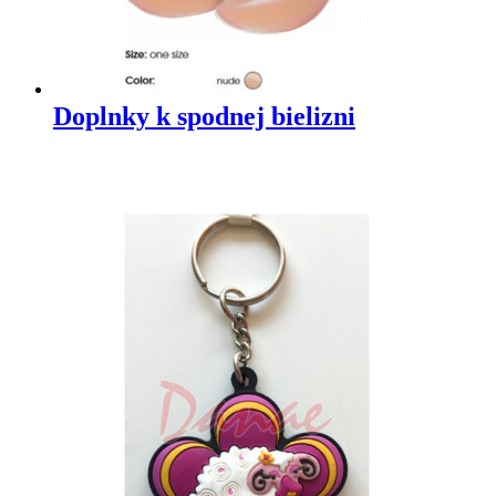
Doplnky k spodnej bielizni