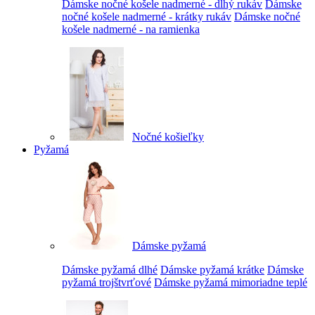
Dámske nočné košele nadmerné - dlhý rukáv
Dámske
nočné košele nadmerné - krátky rukáv
Dámske nočné
košele nadmerné - na ramienka
Nočné košieľky
Pyžamá
Dámske pyžamá
Dámske pyžamá dlhé
Dámske pyžamá krátke
Dámske
pyžamá trojštvrťové
Dámske pyžamá mimoriadne teplé