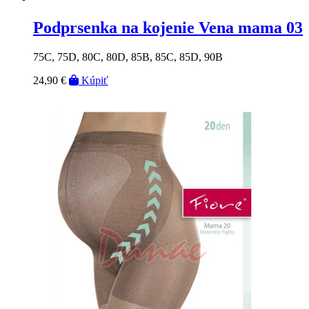
Podprsenka na kojenie Vena mama 03
75C, 75D, 80C, 80D, 85B, 85C, 85D, 90B
24,90 €
Kúpiť