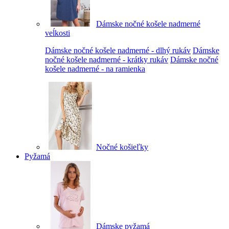
Dámske nočné košele nadmerné
veĺkosti
Dámske nočné košele nadmerné - dlhý rukáv
Dámske
nočné košele nadmerné - krátky rukáv
Dámske nočné
košele nadmerné - na ramienka
Nočné košieľky
Pyžamá
Dámske pyžamá