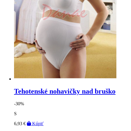
Tehotenské nohavičky nad bruško
-30%
S
6,93 €
Kúpiť