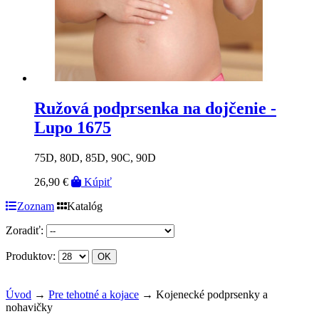
Ružová podprsenka na dojčenie -
Lupo 1675
75D, 80D, 85D, 90C, 90D
26,90 €
Kúpiť
Zoznam
Katalóg
Zoradiť:
Produktov:
Úvod
→
Pre tehotné a kojace
→ Kojenecké podprsenky a
nohavičky