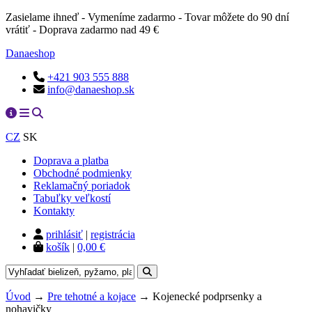
Zasielame ihneď - Vymeníme zadarmo - Tovar môžete do 90 dní
vrátiť - Doprava zadarmo nad 49 €
Danaeshop
+421 903 555 888
info@danaeshop.sk
CZ
SK
Doprava a platba
Obchodné podmienky
Reklamačný poriadok
Tabuľky veľkostí
Kontakty
prihlásiť
|
registrácia
košík
|
0,00 €
Úvod
→
Pre tehotné a kojace
→ Kojenecké podprsenky a
nohavičky