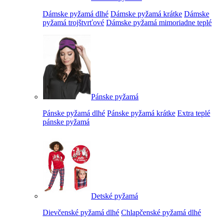
Dámske pyžamá dlhé
Dámske pyžamá krátke
Dámske
pyžamá trojštvrťové
Dámske pyžamá mimoriadne teplé
Pánske pyžamá
Pánske pyžamá dlhé
Pánske pyžamá krátke
Extra teplé
pánske pyžamá
Detské pyžamá
Dievčenské pyžamá dlhé
Chlapčenské pyžamá dlhé