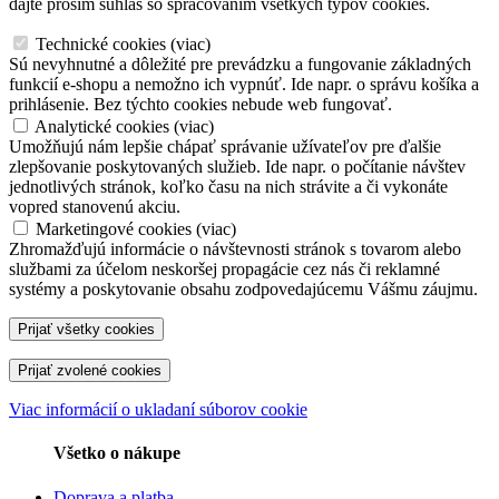
dajte prosím súhlas so spracovaním všetkých typov cookies.
Technické cookies
(
viac
)
Sú nevyhnutné a dôležité pre prevádzku a fungovanie základných
funkcií e-shopu a nemožno ich vypnúť. Ide napr. o správu košíka a
prihlásenie. Bez týchto cookies nebude web fungovať.
Analytické cookies
(
viac
)
Umožňujú nám lepšie chápať správanie užívateľov pre ďalšie
zlepšovanie poskytovaných služieb. Ide napr. o počítanie návštev
jednotlivých stránok, koľko času na nich strávite a či vykonáte
vopred stanovenú akciu.
Marketingové cookies
(
viac
)
Zhromažďujú informácie o návštevnosti stránok s tovarom alebo
službami za účelom neskoršej propagácie cez nás či reklamné
systémy a poskytovanie obsahu zodpovedajúcemu Vášmu záujmu.
Viac informácií o ukladaní súborov cookie
Všetko o nákupe
Doprava a platba