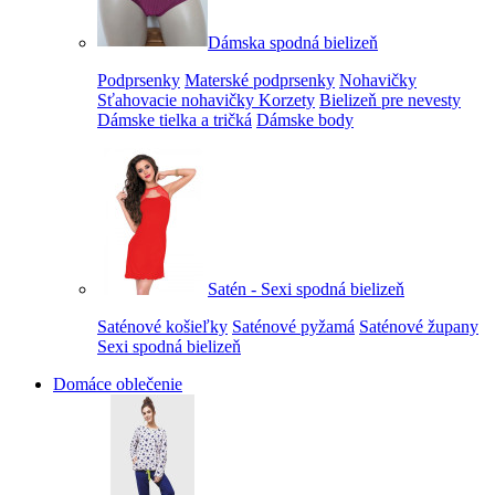
Dámska spodná bielizeň
Podprsenky
Materské podprsenky
Nohavičky
Sťahovacie nohavičky
Korzety
Bielizeň pre nevesty
Dámske tielka a tričká
Dámske body
Satén - Sexi spodná bielizeň
Saténové košieľky
Saténové pyžamá
Saténové župany
Sexi spodná bielizeň
Domáce oblečenie