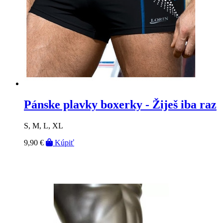
Pánske plavky boxerky - Žiješ iba raz
S, M, L, XL
9,90 €
Kúpiť