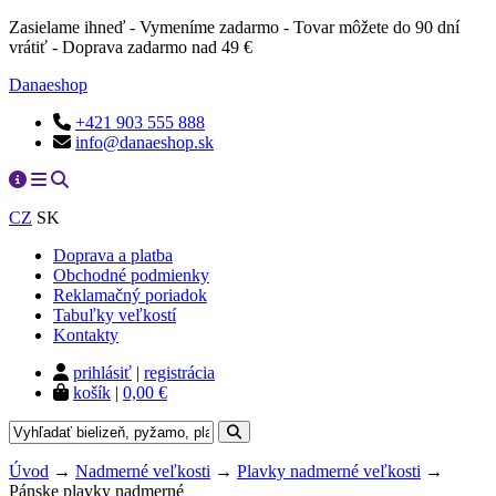
Zasielame ihneď - Vymeníme zadarmo - Tovar môžete do 90 dní
vrátiť - Doprava zadarmo nad 49 €
Danaeshop
+421 903 555 888
info@danaeshop.sk
CZ
SK
Doprava a platba
Obchodné podmienky
Reklamačný poriadok
Tabuľky veľkostí
Kontakty
prihlásiť
|
registrácia
košík
|
0,00 €
Úvod
→
Nadmerné veľkosti
→
Plavky nadmerné veľkosti
→
Pánske plavky nadmerné