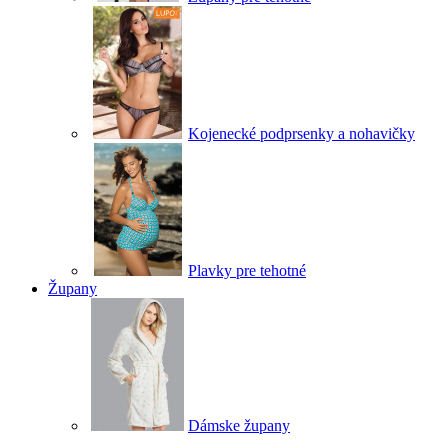
Kojenecké podprsenky a nohavičky
Plavky pre tehotné
Župany
Dámske župany