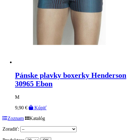
Pánske plavky boxerky Henderson
30965 Ebon
M
9,90 €
Kúpiť
Zoznam
Katalóg
Zoradiť: