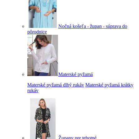
Nočná košeľa - župan - súprava do
pôrodnice
Materské pyžamá
Materské pyžamá dlhý rukáv
Materské pyžamá krátky
rukáv
Župany pre tehotné