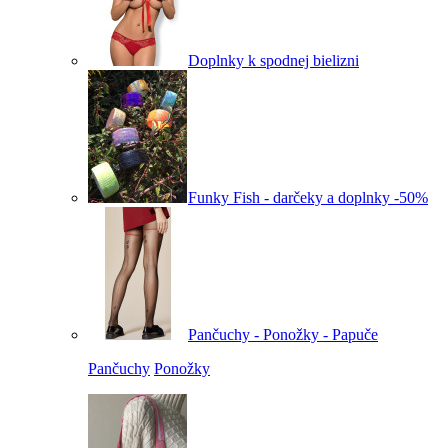
Doplnky k spodnej bielizni
Funky Fish - darčeky a doplnky -50%
Pančuchy - Ponožky - Papuče
Pančuchy
Ponožky