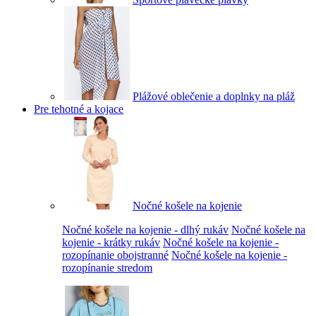
Plážové oblečenie a doplnky na pláž
Pre tehotné a kojace
Nočné košele na kojenie
Nočné košele na kojenie - dlhý rukáv
Nočné košele na
kojenie - krátky rukáv
Nočné košele na kojenie -
rozopínanie obojstranné
Nočné košele na kojenie -
rozopínanie stredom