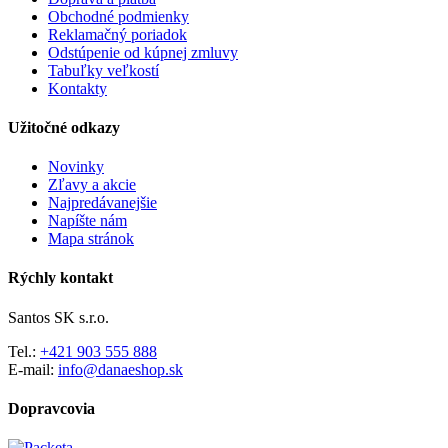
Obchodné podmienky
Reklamačný poriadok
Odstúpenie od kúpnej zmluvy
Tabuľky veľkostí
Kontakty
Užitočné odkazy
Novinky
Zľavy a akcie
Najpredávanejšie
Napíšte nám
Mapa stránok
Rýchly kontakt
Santos SK s.r.o.
Tel.:
+421 903 555 888
E-mail:
info@danaeshop.sk
Dopravcovia