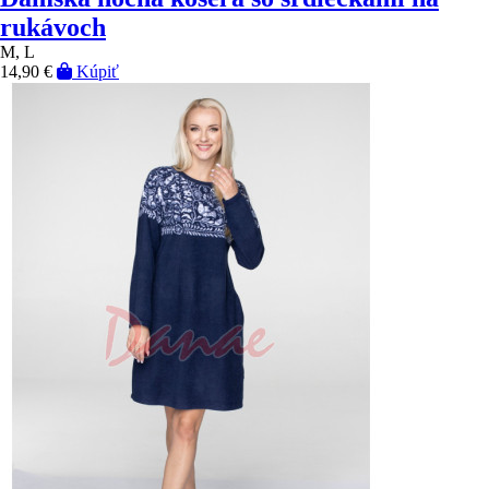
rukávoch
M, L
14,90 €
Kúpiť