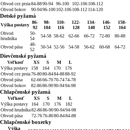
Obvod cez prsia
84-88
90-94
96-100
102-106
108-112
Obvod bokov
90-94
96-100
102-106
108-112
114-120
Detské pyžamá
86-
98-
110-
122-
134-
146-
158-
Výška postavy
92
104
116
128
140
152
164
Obvod
50-
54-58
58-62
62-66
66-72
72-80
80-88
hrudníka
54
48-
Obvod pása
50-54
52-56
54-58
56-62
60-68
64-72
52
Dievčenské pyžamá
Veľkosť
XS
S
M
L
Výška postavy
158
164
170
176
Obvod cez prsia
76-80
80-84
84-88
88-92
Obvod pása
62-66
66-70
70-74
74-78
Obvod bokov
82-86
86-90
90-94
94-98
Chlapčenské pyžamá
Veľkosť
XS
S
M
L
Výška postavy
164
170
176
182
Obvod hrudníka
82-86
86-90
90-94
94-98
Obvod pása
72-76
76-80
80-84
84-88
Chlapčenské boxerky
Výška