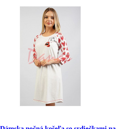
Dámska nočná košeľa so srdiečkami na