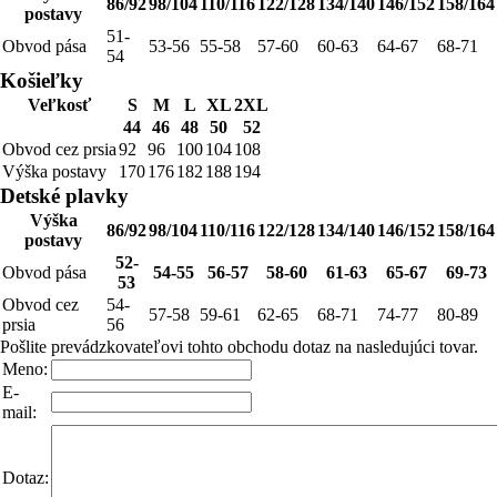
86/92
98/104
110/116
122/128
134/140
146/152
158/164
postavy
51-
Obvod pása
53-56
55-58
57-60
60-63
64-67
68-71
54
Košieľky
Veľkosť
S
M
L
XL
2XL
44
46
48
50
52
Obvod cez prsia
92
96
100
104
108
Výška postavy
170
176
182
188
194
Detské plavky
Výška
86/92
98/104
110/116
122/128
134/140
146/152
158/164
postavy
52-
Obvod pása
54-55
56-57
58-60
61-63
65-67
69-73
53
Obvod cez
54-
57-58
59-61
62-65
68-71
74-77
80-89
prsia
56
Pošlite prevádzkovateľovi tohto obchodu dotaz na nasledujúci tovar.
Meno:
E-
mail:
Dotaz: