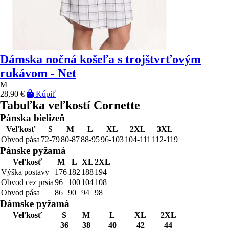
Dámska nočná košeľa s trojštvrťovým
rukávom - Net
M
28,90 €
Kúpiť
Tabuľka veľkostí Cornette
Pánska bielizeň
Veľkosť
S
M
L
XL
2XL
3XL
Obvod pása
72-79
80-87
88-95
96-103
104-111
112-119
Pánske pyžamá
Veľkosť
M
L
XL
2XL
Výška postavy
176
182
188
194
Obvod cez prsia
96
100
104
108
Obvod pása
86
90
94
98
Dámske pyžamá
Veľkosť
S
M
L
XL
2XL
36
38
40
42
44