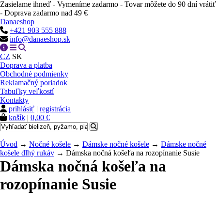
Zasielame ihneď - Vymeníme zadarmo - Tovar môžete do 90 dní vrátiť
- Doprava zadarmo nad 49 €
Danaeshop
+421 903 555 888
info@danaeshop.sk
CZ
SK
Doprava a platba
Obchodné podmienky
Reklamačný poriadok
Tabuľky veľkostí
Kontakty
prihlásiť
|
registrácia
košík
|
0,00 €
Úvod
→
Nočné košele
→
Dámske nočné košele
→
Dámske nočné
košele dlhý rukáv
→ Dámska nočná košeľa na rozopínanie Susie
Dámska nočná košeľa na
rozopínanie Susie