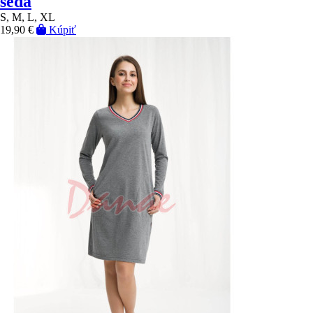
šedá
S, M, L, XL
19,90 €
Kúpiť