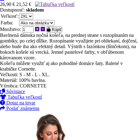
26,90 €
21,52 €
Dostupnosť:
skladom
Veľkosť:
Farba:
Množstvo:
Kúpiť
Bavlnená dámska nočná košeľa, na prednej strane s rozopínaním na
gombíky, po celej dĺžke. Rozopínanie využijete pri obliekaní, dojčení,
alebo bude iba ako efektný detail. Výstrih s fazónkou (límčekom), na
bokoch košele sú vrecká. Jemné pastelové farby, v obľúbenom
károvanom vzore.
Košeľu môžete využiť aj ako pohodlné domáce šaty. Balené v
krabičke Cornette.
Veľkosti: S - M - L - XL.
Materiál: 100% bavlna.
Výrobca: CORNETTE
Súvisiace
Tabuľka veľkostí
Dotaz na tovar
Poslať známemu