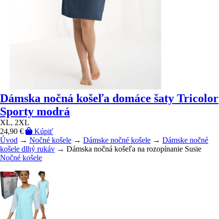
Dámska nočná košeľa domáce šaty Tricolor
Sporty modrá
XL, 2XL
24,90 €
Kúpiť
Úvod
→
Nočné košele
→
Dámske nočné košele
→
Dámske nočné
košele dlhý rukáv
→ Dámska nočná košeľa na rozopínanie Susie
Nočné košele