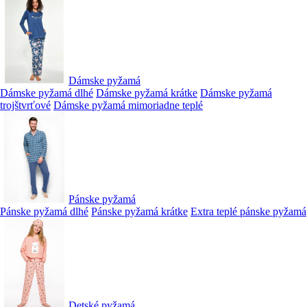
Dámske pyžamá
Dámske pyžamá dlhé
Dámske pyžamá krátke
Dámske pyžamá
trojštvrťové
Dámske pyžamá mimoriadne teplé
Pánske pyžamá
Pánske pyžamá dlhé
Pánske pyžamá krátke
Extra teplé pánske pyžamá
Detské pyžamá