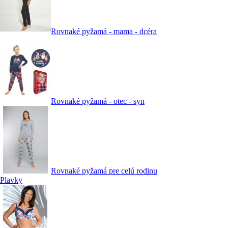
Rovnaké pyžamá - mama - dcéra
Rovnaké pyžamá - otec - syn
Rovnaké pyžamá pre celú rodinu
Plavky