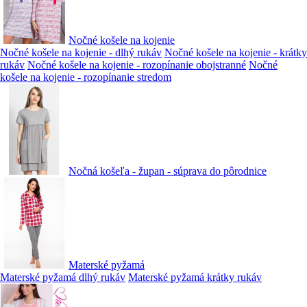
Nočné košele na kojenie
Nočné košele na kojenie - dlhý rukáv
Nočné košele na kojenie - krátky
rukáv
Nočné košele na kojenie - rozopínanie obojstranné
Nočné
košele na kojenie - rozopínanie stredom
Nočná košeľa - župan - súprava do pôrodnice
Materské pyžamá
Materské pyžamá dlhý rukáv
Materské pyžamá krátky rukáv