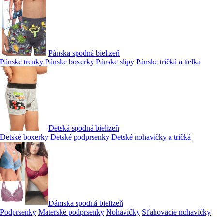
Pánska spodná bielizeň
Pánske trenky
Pánske boxerky
Pánske slipy
Pánske tričká a tielka
Detská spodná bielizeň
Detské boxerky
Detské podprsenky
Detské nohavičky a tričká
Dámska spodná bielizeň
Podprsenky
Materské podprsenky
Nohavičky
Sťahovacie nohavičky