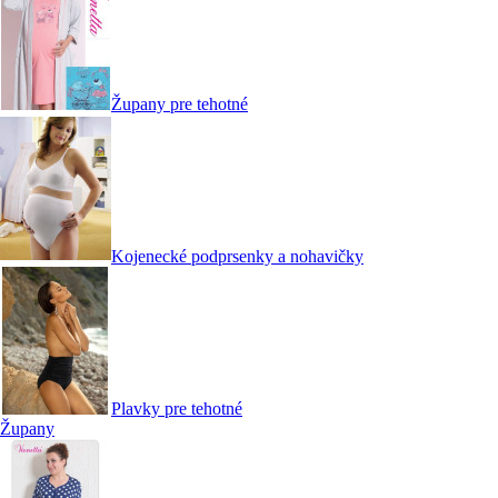
Župany pre tehotné
Kojenecké podprsenky a nohavičky
Plavky pre tehotné
Župany