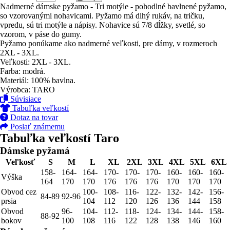
Nadmerné dámske pyžamo - Tri motýle - pohodlné bavlnené pyžamo,
so vzorovanými nohavicami. Pyžamo má dlhý rukáv, na tričku,
vpredu, sú tri motýle a nápisy. Nohavice sú 7/8 dĺžky, svetlé, so
vzorom, v páse do gumy.
Pyžamo ponúkame ako nadmerné veľkosti, pre dámy, v rozmeroch
2XL - 3XL.
Veľkosti: 2XL - 3XL.
Farba: modrá.
Materiál: 100% bavlna.
Výrobca: TARO
Súvisiace
Tabuľka veľkostí
Dotaz na tovar
Poslať známemu
Tabuľka veľkostí Taro
Dámske pyžamá
Veľkosť
S
M
L
XL
2XL
3XL
4XL
5XL
6XL
158-
164-
164-
170-
170-
170-
160-
160-
160-
Výška
164
170
170
176
176
176
170
170
170
Obvod cez
100-
108-
116-
122-
132-
142-
156-
84-89
92-96
prsia
104
112
120
126
136
144
158
Obvod
96-
104-
112-
118-
124-
134-
144-
158-
88-92
bokov
100
108
116
122
128
138
146
160