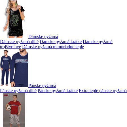
Dámske pyžamá
Dámske pyžamá dlhé
Dámske pyžamá krátke
Dámske pyžamá
trojštvrťové
Dámske pyžamá mimoriadne teplé
Pánske pyžamá
Pánske pyžamá dlhé
Pánske pyžamá krátke
Extra teplé pánske pyžamá