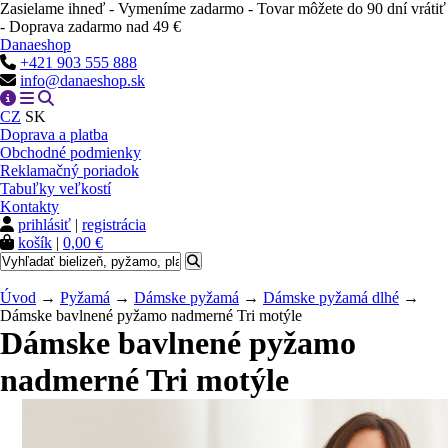
Zasielame ihneď - Vymeníme zadarmo - Tovar môžete do 90 dní vrátiť
- Doprava zadarmo nad 49 €
Danaeshop
+421 903 555 888
info@danaeshop.sk
CZ
SK
Doprava a platba
Obchodné podmienky
Reklamačný poriadok
Tabuľky veľkostí
Kontakty
prihlásiť
|
registrácia
košík
|
0,00 €
Úvod
→
Pyžamá
→
Dámske pyžamá
→
Dámske pyžamá dlhé
→
Dámske bavlnené pyžamo nadmerné Tri motýle
Dámske bavlnené pyžamo
nadmerné Tri motýle