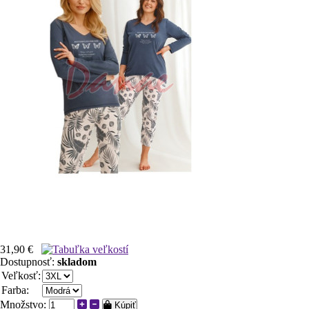
31,90 €
Dostupnosť:
skladom
Veľkosť:
Farba:
Množstvo:
Kúpiť