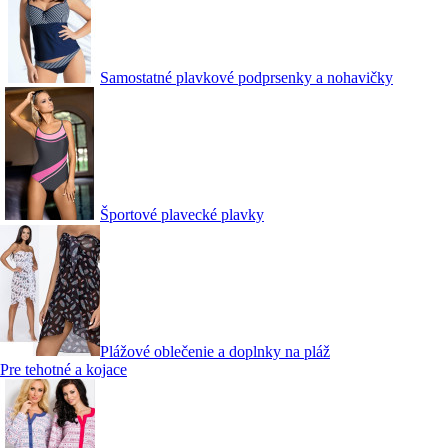
Samostatné plavkové podprsenky a nohavičky
Športové plavecké plavky
Plážové oblečenie a doplnky na pláž
Pre tehotné a kojace