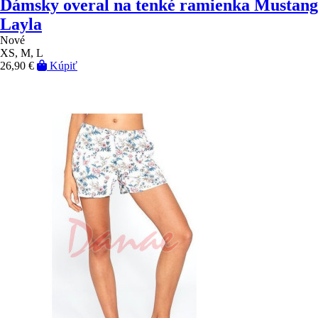
Dámsky overal na tenké ramienka Mustang
Layla
Nové
XS, M, L
26,90 €
Kúpiť