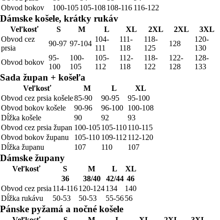
Obvod bokov
100-105
105-108
108-116
116-122
Dámske košele, krátky rukáv
Veľkosť
S
M
L
XL
2XL
2XL
3XL
Obvod cez
104-
111-
118-
120-
90-97
97-104
128
prsia
111
118
125
130
95-
100-
105-
112-
118-
122-
128-
Obvod bokov
100
105
112
118
122
128
133
Sada župan + košeľa
Veľkosť
M
L
XL
Obvod cez prsia košele
85-90
90-95
95-100
Obvod bokov košele
90-96
96-100
100-108
Dĺžka košele
90
92
93
Obvod cez prsia župan
100-105
105-110
110-115
Obvod bokov županu
105-110
109-112
112-120
Dĺžka županu
107
110
107
Dámske župany
Veľkosť
S
M
L
XL
36
38/40
42/44
46
Obvod cez prsia
114-116
120-124
134
140
Dĺžka rukávu
50-53
50-53
55-56
56
Pánske pyžamá a nočné košele
Veľkosť
S
M
L
XL
2XL
3XL