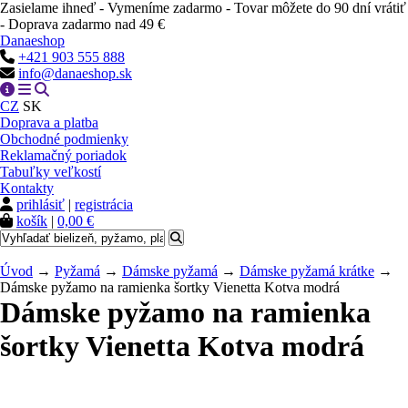
Zasielame ihneď - Vymeníme zadarmo - Tovar môžete do 90 dní vrátiť
- Doprava zadarmo nad 49 €
Danaeshop
+421 903 555 888
info@danaeshop.sk
CZ
SK
Doprava a platba
Obchodné podmienky
Reklamačný poriadok
Tabuľky veľkostí
Kontakty
prihlásiť
|
registrácia
košík
|
0,00 €
Úvod
→
Pyžamá
→
Dámske pyžamá
→
Dámske pyžamá krátke
→
Dámske pyžamo na ramienka šortky Vienetta Kotva modrá
Dámske pyžamo na ramienka
šortky Vienetta Kotva modrá