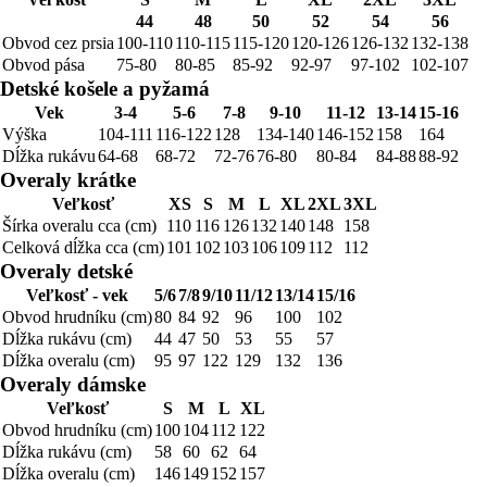
44
48
50
52
54
56
Obvod cez prsia
100-110
110-115
115-120
120-126
126-132
132-138
Obvod pása
75-80
80-85
85-92
92-97
97-102
102-107
Detské košele a pyžamá
Vek
3-4
5-6
7-8
9-10
11-12
13-14
15-16
Výška
104-111
116-122
128
134-140
146-152
158
164
Dĺžka rukávu
64-68
68-72
72-76
76-80
80-84
84-88
88-92
Overaly krátke
Veľkosť
XS
S
M
L
XL
2XL
3XL
Šírka overalu cca (cm)
110
116
126
132
140
148
158
Celková dĺžka cca (cm)
101
102
103
106
109
112
112
Overaly detské
Veľkosť - vek
5/6
7/8
9/10
11/12
13/14
15/16
Obvod hrudníku (cm)
80
84
92
96
100
102
Dĺžka rukávu (cm)
44
47
50
53
55
57
Dĺžka overalu (cm)
95
97
122
129
132
136
Overaly dámske
Veľkosť
S
M
L
XL
Obvod hrudníku (cm)
100
104
112
122
Dĺžka rukávu (cm)
58
60
62
64
Dĺžka overalu (cm)
146
149
152
157