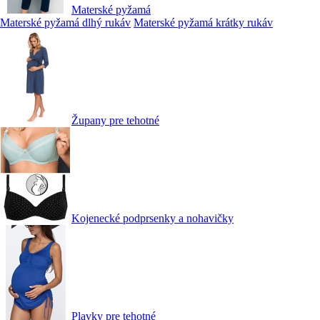
Materské pyžamá
Materské pyžamá dlhý rukáv
Materské pyžamá krátky rukáv
Župany pre tehotné
Kojenecké podprsenky a nohavičky
Plavky pre tehotné