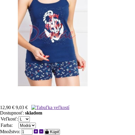
12,90 €
9,03 €
Dostupnosť:
skladom
Veľkosť:
Farba:
Množstvo:
Kúpiť