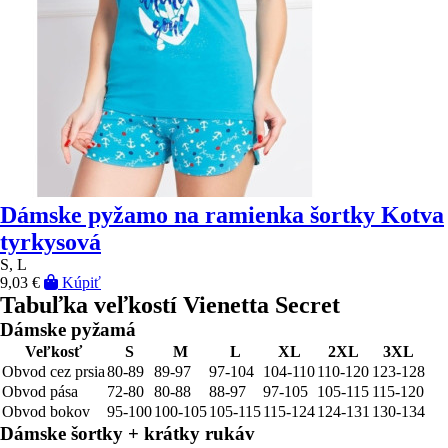
Dámske pyžamo na ramienka šortky Kotva
tyrkysová
S, L
9,03 €
Kúpiť
Tabuľka veľkostí Vienetta Secret
Dámske pyžamá
Veľkosť
S
M
L
XL
2XL
3XL
Obvod cez prsia
80-89
89-97
97-104
104-110
110-120
123-128
Obvod pása
72-80
80-88
88-97
97-105
105-115
115-120
Obvod bokov
95-100
100-105
105-115
115-124
124-131
130-134
Dámske šortky + krátky rukáv