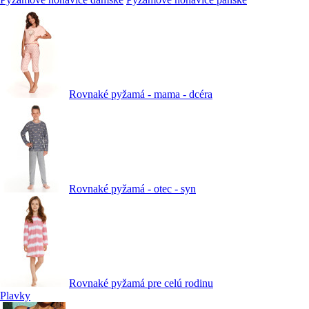
Rovnaké pyžamá - mama - dcéra
Rovnaké pyžamá - otec - syn
Rovnaké pyžamá pre celú rodinu
Plavky