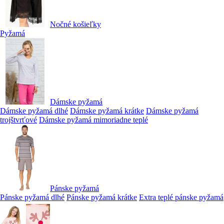
Nočné košieľky
Pyžamá
Dámske pyžamá
Dámske pyžamá dlhé
Dámske pyžamá krátke
Dámske pyžamá
trojštvrťové
Dámske pyžamá mimoriadne teplé
Pánske pyžamá
Pánske pyžamá dlhé
Pánske pyžamá krátke
Extra teplé pánske pyžamá