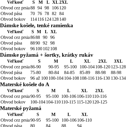
Veľkosť
S
M
L
XL
2XL
Obvod cez prsia
88
94
98
106
120
Obvod pása
70
76
78
82
84
Obvod bokov
114
116
124
128
140
Dámske košele, tenké ramienka
Veľkosť
S
M
L
XL
Obvod cez prsia
86
88
90
96
Obvod pása
88
90
92
98
Obvod bokov
96
100
102
108
Dámske pyžamá + šortky, krátky rukáv
Veľkosť
S
M
L
XL
2XL
3XL
Obvod cez prsia
86-90
90-95
95-100
100-104
108-120
123-128
Obvod pása
75-80
80-84
84-85
85-89
88-98
88-98
Obvod bokov
96 až 100
100-104
104-108
108-116
116-130
130-134
Materské košele do A
Veľkosť
S
M
L
XL
2XL
Obvod cez prsia
90-95
95-100
100-106
106-110
110-116
Obvod bokov
100-104
104-110
110-115
115-120
120-125
Materské pyžamá
Veľkosť
S
M
L
XL
Obvod cez prsia
90-95
95-100
100-106
106-110
Obvod pása
80
84
88
94