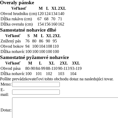
Overaly pánske
Veľkosť
M
L
XL
2XL
Obvod hrudníku (cm)
120
124
134
140
Dĺžka rukávu (cm)
67
68
70
71
Dĺžka overalu (cm)
154
156
160
162
Samostatné nohavice dlhé
Veľkosť
S
M
L
XL
2XL
Znížený pás
76
80
86
90
95
Obvod bokov
94
100
104
108
110
Dĺžka nohavíc
100
100
100
100
100
Samostatné pyžamové nohavice
Veľkosť
M
L
XL
2XL
3XL
Obvod pása
80-90
84-99
88-110
90-113
93-119
Dĺžka nohavíc
100
101
102
103
104
Pošlite prevádzkovateľovi tohto obchodu dotaz na nasledujúci tovar.
Meno:
E-
mail:
Dotaz: