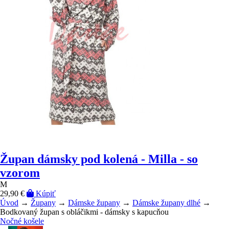
Župan dámsky pod kolená - Milla - so
vzorom
M
29,90 €
Kúpiť
Úvod
→
Župany
→
Dámske župany
→
Dámske župany dlhé
→
Bodkovaný župan s obláčikmi - dámsky s kapucňou
Nočné košele