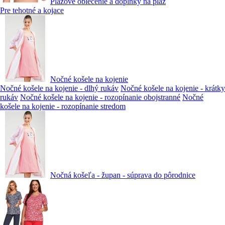
Plážové oblečenie a doplnky na pláž
Pre tehotné a kojace
Nočné košele na kojenie
Nočné košele na kojenie - dlhý rukáv
Nočné košele na kojenie - krátky
rukáv
Nočné košele na kojenie - rozopínanie obojstranné
Nočné
košele na kojenie - rozopínanie stredom
Nočná košeľa - župan - súprava do pôrodnice