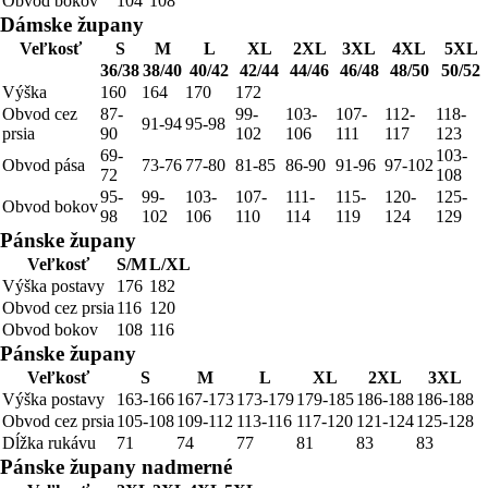
Obvod bokov
104
108
Dámske župany
Veľkosť
S
M
L
XL
2XL
3XL
4XL
5XL
36/38
38/40
40/42
42/44
44/46
46/48
48/50
50/52
Výška
160
164
170
172
Obvod cez
87-
99-
103-
107-
112-
118-
91-94
95-98
prsia
90
102
106
111
117
123
69-
103-
Obvod pása
73-76
77-80
81-85
86-90
91-96
97-102
72
108
95-
99-
103-
107-
111-
115-
120-
125-
Obvod bokov
98
102
106
110
114
119
124
129
Pánske župany
Veľkosť
S/M
L/XL
Výška postavy
176
182
Obvod cez prsia
116
120
Obvod bokov
108
116
Pánske župany
Veľkosť
S
M
L
XL
2XL
3XL
Výška postavy
163-166
167-173
173-179
179-185
186-188
186-188
Obvod cez prsia
105-108
109-112
113-116
117-120
121-124
125-128
Dĺžka rukávu
71
74
77
81
83
83
Pánske župany nadmerné