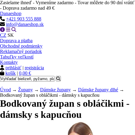
Zasielame ihneď - Vymeníme zadarmo - Tovar môžete do 90 dní vrátiť
- Doprava zadarmo nad 49 €
Danaeshop
+421 903 555 888
info@danaeshop.sk
CZ
SK
Doprava a platba
Obchodné podmienky
Reklamačný poriadok
Tabuľky veľkostí
Kontakty
prihlásiť
|
registrácia
košík
|
0,00 €
Úvod
→
Župany
→
Dámske župany
→
Dámske župany dlhé
→
Bodkovaný župan s obláčikmi - dámsky s kapucňou
Bodkovaný župan s obláčikmi -
dámsky s kapucňou