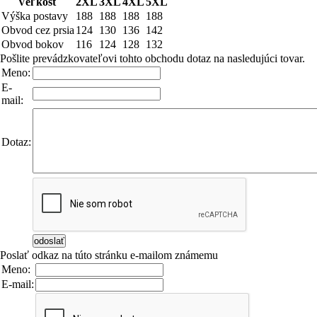
Veľkosť
2XL
3XL
4XL
5XL
Výška postavy
188
188
188
188
Obvod cez prsia
124
130
136
142
Obvod bokov
116
124
128
132
Pošlite prevádzkovateľovi tohto obchodu dotaz na nasledujúci tovar.
Meno:
E-
mail:
Dotaz:
Poslať odkaz na túto stránku e-mailom známemu
Meno:
E-mail: