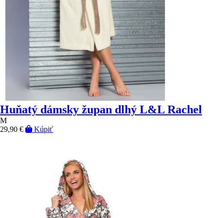
Huňatý dámsky župan dlhý L&L Rachel
M
29,90 €
Kúpiť