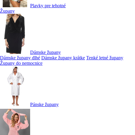
Plavky pre tehotné
Župany
Dámske župany
Dámske župany dlhé
Dámske župany krátke
Tenké letné župany
Župany do nemocnice
Pánske župany