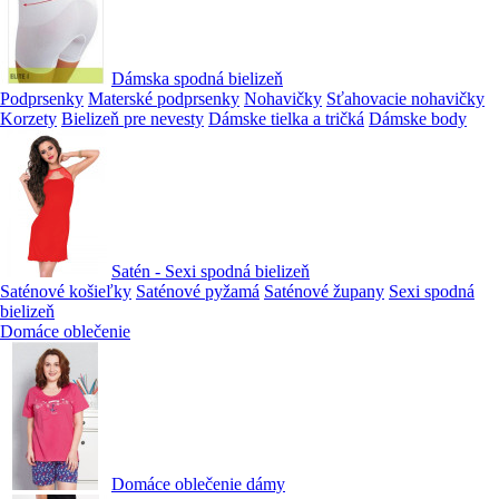
Dámska spodná bielizeň
Podprsenky
Materské podprsenky
Nohavičky
Sťahovacie nohavičky
Korzety
Bielizeň pre nevesty
Dámske tielka a tričká
Dámske body
Satén - Sexi spodná bielizeň
Saténové košieľky
Saténové pyžamá
Saténové župany
Sexi spodná
bielizeň
Domáce oblečenie
Domáce oblečenie dámy