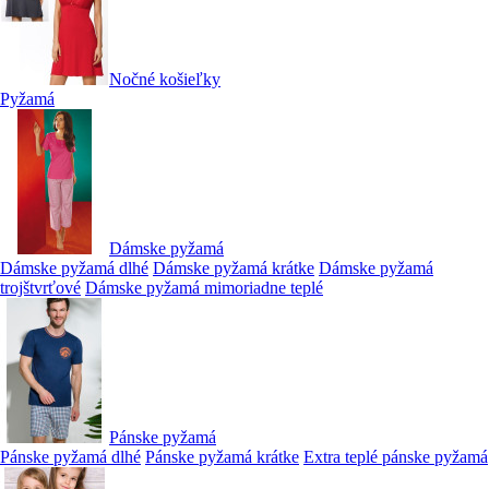
Nočné košieľky
Pyžamá
Dámske pyžamá
Dámske pyžamá dlhé
Dámske pyžamá krátke
Dámske pyžamá
trojštvrťové
Dámske pyžamá mimoriadne teplé
Pánske pyžamá
Pánske pyžamá dlhé
Pánske pyžamá krátke
Extra teplé pánske pyžamá