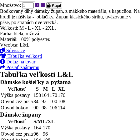
Množstvo:
Kúpiť
Bodkovaný dlhý dámsky župan, z mäkkého materiálu, s kapucňou. Na
hrudi je nášivka - obláčiky. Župan klasického strihu, uväzovanie v
páse, po stranách dve vrecká.
Veľkosti: M - L - XL - 2XL.
Farba: biela, ružová.
Materiál: 100% polyester.
Výrobca: L&L
Súvisiace
Tabuľka veľkostí
Dotaz na tovar
Poslať známemu
Tabuľka veľkostí L&L
Dámske košieľky a pyžamá
Veľkosť
S
M
L
XL
Výška postavy
158
164
170
176
Obvod cez prsia
84
92
100
108
Obvod bokov
90
98
106
114
Dámske župany
Veľkosť
S/M
L/XL
Výška postavy
164
170
Obvod cez prsia
96
96