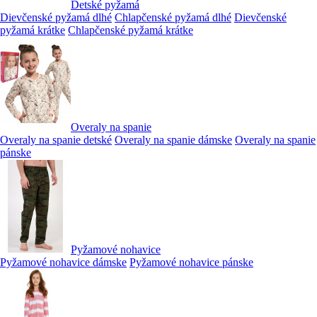
Detské pyžamá
Dievčenské pyžamá dlhé
Chlapčenské pyžamá dlhé
Dievčenské
pyžamá krátke
Chlapčenské pyžamá krátke
Overaly na spanie
Overaly na spanie detské
Overaly na spanie dámske
Overaly na spanie
pánske
Pyžamové nohavice
Pyžamové nohavice dámske
Pyžamové nohavice pánske