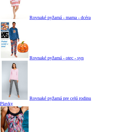
Rovnaké pyžamá - mama - dcéra
Rovnaké pyžamá - otec - syn
Rovnaké pyžamá pre celú rodinu
Plavky