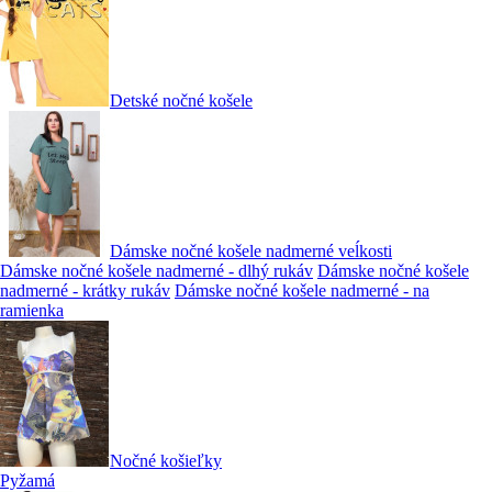
Detské nočné košele
Dámske nočné košele nadmerné veĺkosti
Dámske nočné košele nadmerné - dlhý rukáv
Dámske nočné košele
nadmerné - krátky rukáv
Dámske nočné košele nadmerné - na
ramienka
Nočné košieľky
Pyžamá