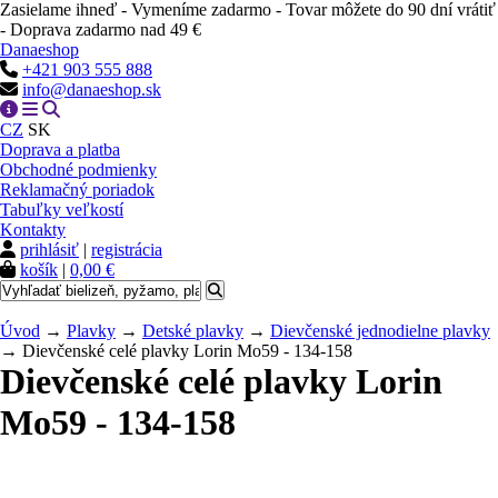
Zasielame ihneď - Vymeníme zadarmo - Tovar môžete do 90 dní vrátiť
- Doprava zadarmo nad 49 €
Danaeshop
+421 903 555 888
info@danaeshop.sk
CZ
SK
Doprava a platba
Obchodné podmienky
Reklamačný poriadok
Tabuľky veľkostí
Kontakty
prihlásiť
|
registrácia
košík
|
0,00 €
Úvod
→
Plavky
→
Detské plavky
→
Dievčenské jednodielne plavky
→ Dievčenské celé plavky Lorin Mo59 - 134-158
Dievčenské celé plavky Lorin
Mo59 - 134-158