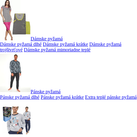
Dámske pyžamá
Dámske pyžamá dlhé
Dámske pyžamá krátke
Dámske pyžamá
trojštvrťové
Dámske pyžamá mimoriadne teplé
Pánske pyžamá
Pánske pyžamá dlhé
Pánske pyžamá krátke
Extra teplé pánske pyžamá