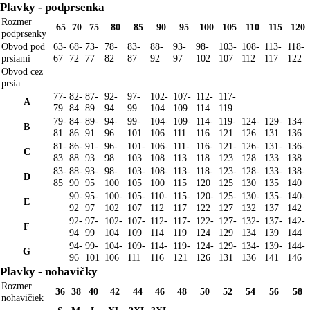
Plavky - podprsenka
Rozmer
65
70
75
80
85
90
95
100
105
110
115
120
podprsenky
Obvod pod
63-
68-
73-
78-
83-
88-
93-
98-
103-
108-
113-
118-
prsiami
67
72
77
82
87
92
97
102
107
112
117
122
Obvod cez
prsia
77-
82-
87-
92-
97-
102-
107-
112-
117-
A
79
84
89
94
99
104
109
114
119
79-
84-
89-
94-
99-
104-
109-
114-
119-
124-
129-
134-
B
81
86
91
96
101
106
111
116
121
126
131
136
81-
86-
91-
96-
101-
106-
111-
116-
121-
126-
131-
136-
C
83
88
93
98
103
108
113
118
123
128
133
138
83-
88-
93-
98-
103-
108-
113-
118-
123-
128-
133-
138-
D
85
90
95
100
105
100
115
120
125
130
135
140
90-
95-
100-
105-
110-
115-
120-
125-
130-
135-
140-
E
92
97
102
107
112
117
122
127
132
137
142
92-
97-
102-
107-
112-
117-
122-
127-
132-
137-
142-
F
94
99
104
109
114
119
124
129
134
139
144
94-
99-
104-
109-
114-
119-
124-
129-
134-
139-
144-
G
96
101
106
111
116
121
126
131
136
141
146
Plavky - nohavičky
Rozmer
36
38
40
42
44
46
48
50
52
54
56
58
nohavičiek