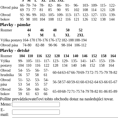
S
M
L
XL
2XL
3XL
66-
70-
74-
78-
82-
86-
91-
96-
103-
109-
115-
122-
Obvod pása
69
73
77
81
85
90
95
102
108
114
121
128
Obvod
92-
96-
99-
102-
105-
109-
113-
117-
122-
127-
133-
139-
bokov
95
98
101
104
108
112
116
121
126
132
138
144
Plavky - pánske
Rozmer
44
46
48
50
52
S
M
L
XL
2XL
Výška postavy
164-170
170-176
176-172
182-188
188-194
Obvod pása
74-80
82-88
90-96
98-104
106-112
Plavky - detské
Rozmer
104
110
116
122
128
134
140
146
152
158
164
Výška
99-
105-
111-
117-
123-
129-
135-
141-
147-
153-
159-
postavy
104
110
116
122
128
134
140
146
152
158
164
Obvod
54-
55-
56-
57-
60-64
63-67
66-70
69-73
72-75
75-79
78-82
hrudníka
56
57
58
61
Obvod
51-
52-
53-
54-
56-58
57-60
59-61
60-63
62-64
63-66
65-67
pása
53
54
55
57
Obvod
56-
58-
60-
62-
65-69
68-72
71-75
74-79
78-82
81-86
85-89
bokov
59
61
63
66
Pošlite prevádzkovateľovi tohto obchodu dotaz na nasledujúci tovar.
Meno:
E-
mail: