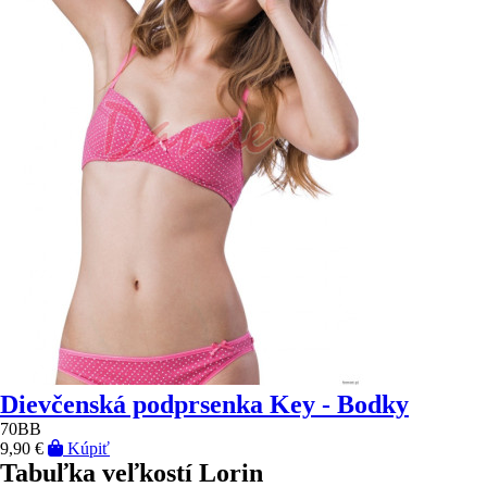
Dievčenská podprsenka Key - Bodky
70BB
9,90 €
Kúpiť
Tabuľka veľkostí Lorin