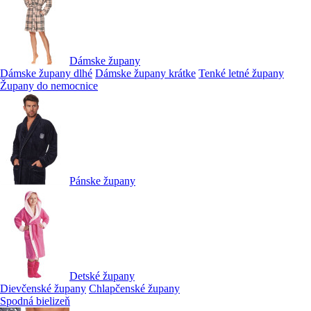
Dámske župany
Dámske župany dlhé
Dámske župany krátke
Tenké letné župany
Župany do nemocnice
Pánske župany
Detské župany
Dievčenské župany
Chlapčenské župany
Spodná bielizeň