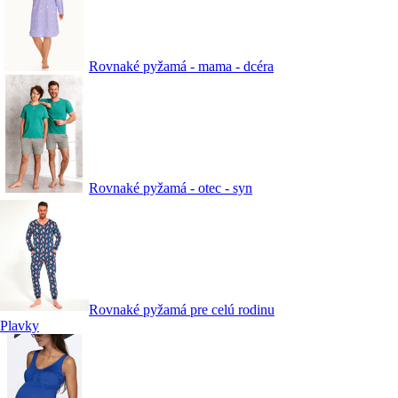
Rovnaké pyžamá - mama - dcéra
Rovnaké pyžamá - otec - syn
Rovnaké pyžamá pre celú rodinu
Plavky