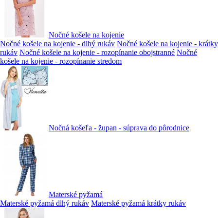
Nočné košele na kojenie
Nočné košele na kojenie - dlhý rukáv
Nočné košele na kojenie - krátky
rukáv
Nočné košele na kojenie - rozopínanie obojstranné
Nočné
košele na kojenie - rozopínanie stredom
Nočná košeľa - župan - súprava do pôrodnice
Materské pyžamá
Materské pyžamá dlhý rukáv
Materské pyžamá krátky rukáv