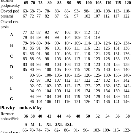
Rozmer
65
70
75
80
85
90
95
100
105
110
115
120
podprsenky
Obvod pod
63-
68-
73-
78-
83-
88-
93-
98-
103-
108-
113-
118-
prsiami
67
72
77
82
87
92
97
102
107
112
117
122
Obvod cez
prsia
77-
82-
87-
92-
97-
102-
107-
112-
117-
A
79
84
89
94
99
104
109
114
119
79-
84-
89-
94-
99-
104-
109-
114-
119-
124-
129-
134-
B
81
86
91
96
101
106
111
116
121
126
131
136
81-
86-
91-
96-
101-
106-
111-
116-
121-
126-
131-
136-
C
83
88
93
98
103
108
113
118
123
128
133
138
83-
88-
93-
98-
103-
108-
113-
118-
123-
128-
133-
138-
D
85
90
95
100
105
100
115
120
125
130
135
140
90-
95-
100-
105-
110-
115-
120-
125-
130-
135-
140-
E
92
97
102
107
112
117
122
127
132
137
142
92-
97-
102-
107-
112-
117-
122-
127-
132-
137-
142-
F
94
99
104
109
114
119
124
129
134
139
144
94-
99-
104-
109-
114-
119-
124-
129-
134-
139-
144-
G
96
101
106
111
116
121
126
131
136
141
146
Plavky - nohavičky
Rozmer
36
38
40
42
44
46
48
50
52
54
56
58
nohavičiek
S
M
L
XL
2XL
3XL
66-
70-
74-
78-
82-
86-
91-
96-
103-
109-
115-
122-
Obvod pása