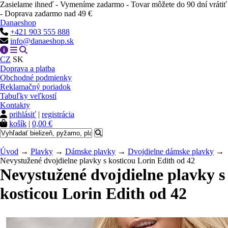
Zasielame ihneď - Vymeníme zadarmo - Tovar môžete do 90 dní vrátiť
- Doprava zadarmo nad 49 €
Danaeshop
+421 903 555 888
info@danaeshop.sk
CZ
SK
Doprava a platba
Obchodné podmienky
Reklamačný poriadok
Tabuľky veľkostí
Kontakty
prihlásiť
|
registrácia
košík
|
0,00 €
Úvod
→
Plavky
→
Dámske plavky
→
Dvojdielne dámske plavky
→
Nevystužené dvojdielne plavky s kosticou Lorin Edith od 42
Nevystužené dvojdielne plavky s
kosticou Lorin Edith od 42