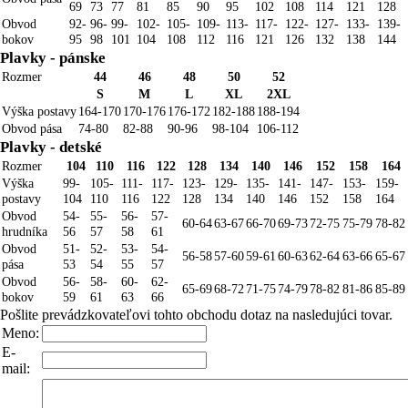
69
73
77
81
85
90
95
102
108
114
121
128
Obvod
92-
96-
99-
102-
105-
109-
113-
117-
122-
127-
133-
139-
bokov
95
98
101
104
108
112
116
121
126
132
138
144
Plavky - pánske
Rozmer
44
46
48
50
52
S
M
L
XL
2XL
Výška postavy
164-170
170-176
176-172
182-188
188-194
Obvod pása
74-80
82-88
90-96
98-104
106-112
Plavky - detské
Rozmer
104
110
116
122
128
134
140
146
152
158
164
Výška
99-
105-
111-
117-
123-
129-
135-
141-
147-
153-
159-
postavy
104
110
116
122
128
134
140
146
152
158
164
Obvod
54-
55-
56-
57-
60-64
63-67
66-70
69-73
72-75
75-79
78-82
hrudníka
56
57
58
61
Obvod
51-
52-
53-
54-
56-58
57-60
59-61
60-63
62-64
63-66
65-67
pása
53
54
55
57
Obvod
56-
58-
60-
62-
65-69
68-72
71-75
74-79
78-82
81-86
85-89
bokov
59
61
63
66
Pošlite prevádzkovateľovi tohto obchodu dotaz na nasledujúci tovar.
Meno:
E-
mail: