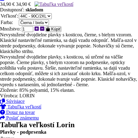
34,90 €
34,90 €
Dostupnosť:
skladom
Veľkosť:
Farba:
Množstvo:
Kúpiť
Nevystužené dvojdielne plavky s kosticou, čierne, s bielym vzorom.
Klasické nastaviteľné ramienka, sa dajú vzadu odopnúť. Mašľa-uzol v
strede podprsenky, dokonale vytvaruje poprsie. Nohavičky sú čierne,
klasického strihu.
Nevystužené dvojdielne plavky, s kosticou, sú určené na väčšie
poprsie. Čierne plavky, s bielym vzorom na podprsenke, opticky
zoštíhlia vašu postavu. Širšie, nastaviteľné ramienka, sa dajú vzadu
celkom odopnúť, môžete si ich zaviazať okolo krku. Mašľa-uzol, v
strede podprsenky, dokonale tvaruje vaše poprsie. Klasické nohavičky,
vpredu s nariasením, sú jednofarebné - čierne.
Zloženie: 85% polyamid, 15% elastan.
Výrobca: LORIN
Súvisiace
Tabuľka veľkostí
Dotaz na tovar
Poslať známemu
Tabuľka veľkostí Lorin
Plavky - podprsenka