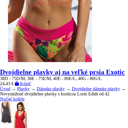
Dvojdielne plavky aj na veľké prsia Exotic
38D - 75D/M, 38E - 75E/M, 40E - 80E/L, 40G - 80G/L
24,43 €
Kúpiť
Úvod
→
Plavky
→
Dámske plavky
→
Dvojdielne dámske plavky
→
Nevystužené dvojdielne plavky s kosticou Lorin Edith od 42
Nočné košele