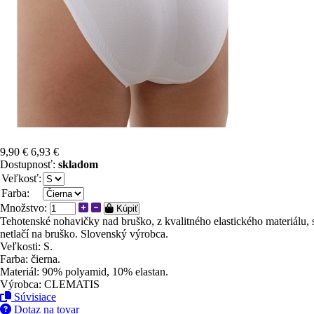
9,90 €
6,93 €
Dostupnosť:
skladom
Veľkosť:
Farba:
Množstvo:
Kúpiť
Tehotenské nohavičky nad bruško, z kvalitného elastického materiálu,
netlačí na bruško. Slovenský výrobca.
Veľkosti: S.
Farba: čierna.
Materiál: 90% polyamid, 10% elastan.
Výrobca: CLEMATIS
Súvisiace
Dotaz na tovar