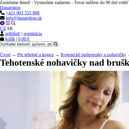
Zasielame ihneď - Vymeníme zadarmo - Tovar môžete do 90 dní vrátiť
Danaeshop
+421 903 555 888
info@danaeshop.sk
CZ
SK
prihlásiť
|
registrácia
košík
|
0,00 €
Úvod
→
Pre tehotné a kojace
→
Kojenecké podprsenky a nohavičky
→
Tehotenské nohavičky nad bruš