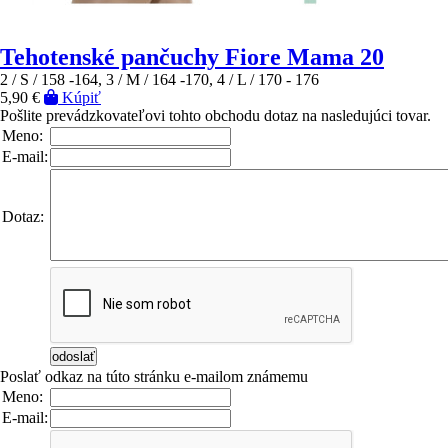
Tehotenské pančuchy Fiore Mama 20
2 / S / 158 -164, 3 / M / 164 -170, 4 / L / 170 - 176
5,90 €
Kúpiť
Pošlite prevádzkovateľovi tohto obchodu dotaz na nasledujúci tovar.
Meno:
E-mail:
Dotaz:
Poslať odkaz na túto stránku e-mailom známemu
Meno:
E-mail: