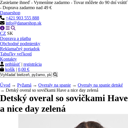
Zasielame ihneď - Vymeníme zadarmo - Tovar môžete do 90 dní vrátiť
- Doprava zadarmo nad 49 €
Danaeshop
+421 903 555 888
info@danaeshop.sk
CZ
SK
Doprava a platba
Obchodné podmienky
Reklamačný poriadok
Tabuľky veľkostí
Kontakty
prihlásiť
|
registrácia
košík
|
0,00 €
Úvod
→
Pyžamá
→
Overaly na spanie
→
Overaly na spanie detské
→ Detský overal so sovičkami Have a nice day zelená
Detský overal so sovičkami Have
a nice day zelená