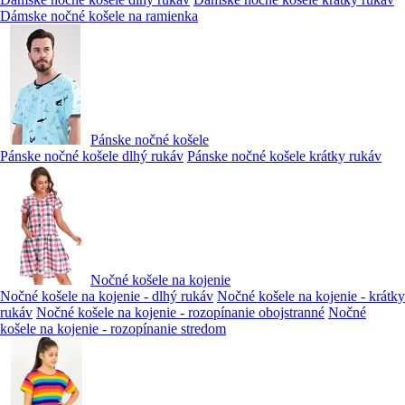
Dámske nočné košele na ramienka
Pánske nočné košele
Pánske nočné košele dlhý rukáv
Pánske nočné košele krátky rukáv
Nočné košele na kojenie
Nočné košele na kojenie - dlhý rukáv
Nočné košele na kojenie - krátky
rukáv
Nočné košele na kojenie - rozopínanie obojstranné
Nočné
košele na kojenie - rozopínanie stredom