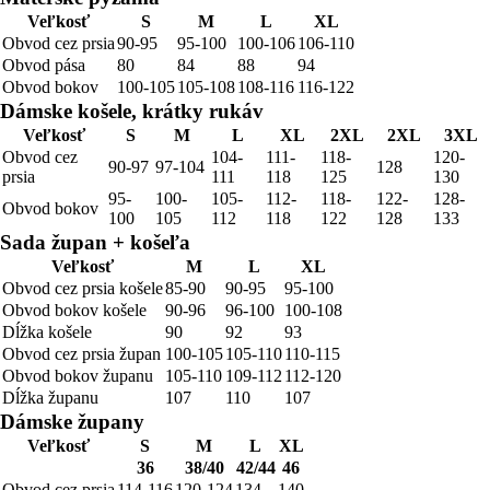
Veľkosť
S
M
L
XL
Obvod cez prsia
90-95
95-100
100-106
106-110
Obvod pása
80
84
88
94
Obvod bokov
100-105
105-108
108-116
116-122
Dámske košele, krátky rukáv
Veľkosť
S
M
L
XL
2XL
2XL
3XL
Obvod cez
104-
111-
118-
120-
90-97
97-104
128
prsia
111
118
125
130
95-
100-
105-
112-
118-
122-
128-
Obvod bokov
100
105
112
118
122
128
133
Sada župan + košeľa
Veľkosť
M
L
XL
Obvod cez prsia košele
85-90
90-95
95-100
Obvod bokov košele
90-96
96-100
100-108
Dĺžka košele
90
92
93
Obvod cez prsia župan
100-105
105-110
110-115
Obvod bokov županu
105-110
109-112
112-120
Dĺžka županu
107
110
107
Dámske župany
Veľkosť
S
M
L
XL
36
38/40
42/44
46
Obvod cez prsia
114-116
120-124
134
140