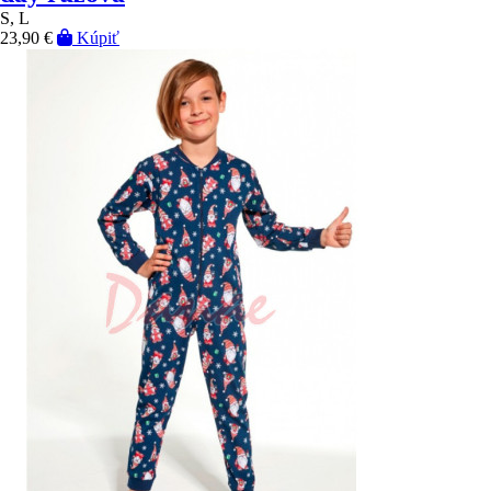
S, L
23,90 €
Kúpiť