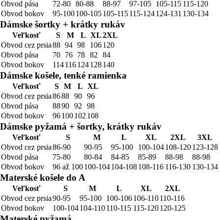
Obvod pása
72-80
80-88
88-97
97-105
105-115
115-120
Obvod bokov
95-100
100-105
105-115
115-124
124-131
130-134
Dámske šortky + krátky rukáv
Veľkosť
S
M
L
XL
2XL
Obvod cez prsia
88
94
98
106
120
Obvod pása
70
76
78
82
84
Obvod bokov
114
116
124
128
140
Dámske košele, tenké ramienka
Veľkosť
S
M
L
XL
Obvod cez prsia
86
88
90
96
Obvod pása
88
90
92
98
Obvod bokov
96
100
102
108
Dámske pyžamá + šortky, krátky rukáv
Veľkosť
S
M
L
XL
2XL
3XL
Obvod cez prsia
86-90
90-95
95-100
100-104
108-120
123-128
Obvod pása
75-80
80-84
84-85
85-89
88-98
88-98
Obvod bokov
96 až 100
100-104
104-108
108-116
116-130
130-134
Materské košele do A
Veľkosť
S
M
L
XL
2XL
Obvod cez prsia
90-95
95-100
100-106
106-110
110-116
Obvod bokov
100-104
104-110
110-115
115-120
120-125
Materské pyžamá