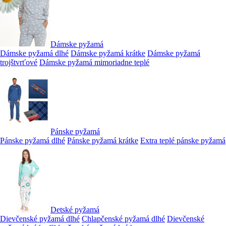
Dámske pyžamá
Dámske pyžamá dlhé
Dámske pyžamá krátke
Dámske pyžamá
trojštvrťové
Dámske pyžamá mimoriadne teplé
Pánske pyžamá
Pánske pyžamá dlhé
Pánske pyžamá krátke
Extra teplé pánske pyžamá
Detské pyžamá
Dievčenské pyžamá dlhé
Chlapčenské pyžamá dlhé
Dievčenské