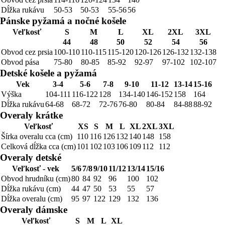
Dĺžka rukávu
50-53
50-53
55-56
56
Pánske pyžamá a nočné košele
Veľkosť
S
M
L
XL
2XL
3XL
44
48
50
52
54
56
Obvod cez prsia
100-110
110-115
115-120
120-126
126-132
132-138
Obvod pása
75-80
80-85
85-92
92-97
97-102
102-107
Detské košele a pyžamá
Vek
3-4
5-6
7-8
9-10
11-12
13-14
15-16
Výška
104-111
116-122
128
134-140
146-152
158
164
Dĺžka rukávu
64-68
68-72
72-76
76-80
80-84
84-88
88-92
Overaly krátke
Veľkosť
XS
S
M
L
XL
2XL
3XL
Šírka overalu cca (cm)
110
116
126
132
140
148
158
Celková dĺžka cca (cm)
101
102
103
106
109
112
112
Overaly detské
Veľkosť - vek
5/6
7/8
9/10
11/12
13/14
15/16
Obvod hrudníku (cm)
80
84
92
96
100
102
Dĺžka rukávu (cm)
44
47
50
53
55
57
Dĺžka overalu (cm)
95
97
122
129
132
136
Overaly dámske
Veľkosť
S
M
L
XL