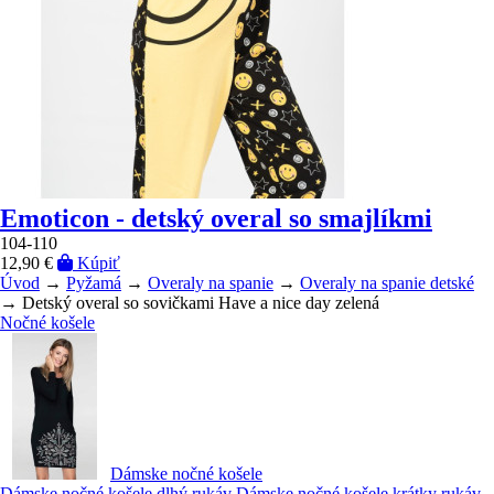
Emoticon - detský overal so smajlíkmi
104-110
12,90 €
Kúpiť
Úvod
→
Pyžamá
→
Overaly na spanie
→
Overaly na spanie detské
→ Detský overal so sovičkami Have a nice day zelená
Nočné košele
Dámske nočné košele
Dámske nočné košele dlhý rukáv
Dámske nočné košele krátky rukáv