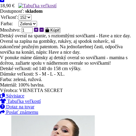
18,90 €
Dostupnosť:
skladom
Veľkosť:
Farba:
Množstvo:
Kúpiť
Detský overal na spanie, s roztomilými sovičkami - Have a nice day.
Overal sa zapína na gombíky, rukávy, aj spodok nohavíc, sú
zakončené pružným patentom. Na jednofarebnej časti, odpočíva
sovička na konári, nápis: Have a nice day.
V ponuke máme dámsky aj detský overal so sovičkami - mamina s
dcérou, zažiarte spolu v nádhernom overale so sovičkami!
Detské veľkosti: od 140 do 158 cm výšky.
Dámske veľkosti: S - M - L - XL.
Farba: zelená, ružová.
Materiál: 100% bavlna.
Výrobca: VIENETTA SECRET
Súvisiace
Tabuľka veľkostí
Dotaz na tovar
Poslať známemu