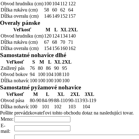
Obvod hrudníku (cm)
100
104
112
122
Dĺžka rukávu (cm)
58
60
62
64
Dĺžka overalu (cm)
146
149
152
157
Overaly pánske
Veľkosť
M
L
XL
2XL
Obvod hrudníku (cm)
120
124
134
140
Dĺžka rukávu (cm)
67
68
70
71
Dĺžka overalu (cm)
154
156
160
162
Samostatné nohavice dlhé
Veľkosť
S
M
L
XL
2XL
Znížený pás
76
80
86
90
95
Obvod bokov
94
100
104
108
110
Dĺžka nohavíc
100
100
100
100
100
Samostatné pyžamové nohavice
Veľkosť
M
L
XL
2XL
3XL
Obvod pása
80-90
84-99
88-110
90-113
93-119
Dĺžka nohavíc
100
101
102
103
104
Pošlite prevádzkovateľovi tohto obchodu dotaz na nasledujúci tovar.
Meno:
E-
mail: