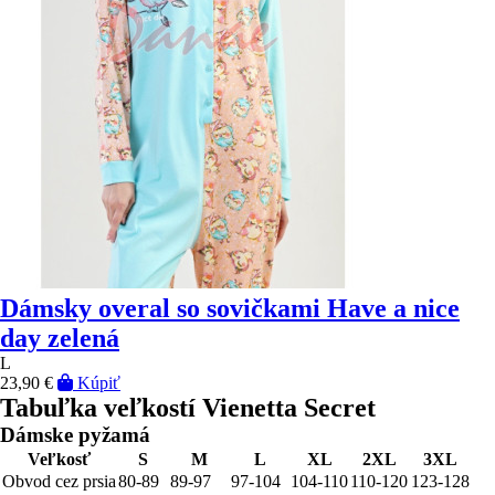
Dámsky overal so sovičkami Have a nice
day zelená
L
23,90 €
Kúpiť
Tabuľka veľkostí Vienetta Secret
Dámske pyžamá
Veľkosť
S
M
L
XL
2XL
3XL
Obvod cez prsia
80-89
89-97
97-104
104-110
110-120
123-128