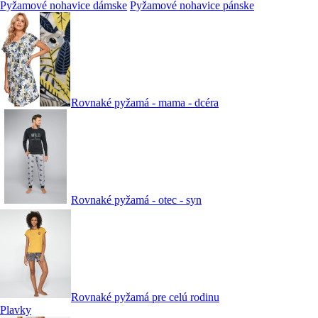
Pyžamové nohavice dámske
Pyžamové nohavice pánske
Rovnaké pyžamá - mama - dcéra
Rovnaké pyžamá - otec - syn
Rovnaké pyžamá pre celú rodinu
Plavky