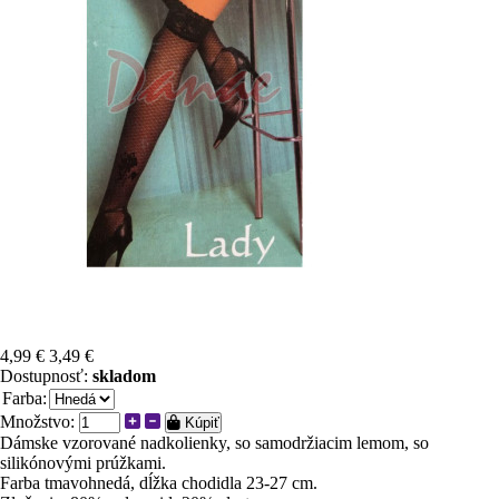
4,99 €
3,49 €
Dostupnosť:
skladom
Farba:
Množstvo:
Kúpiť
Dámske vzorované nadkolienky, so samodržiacim lemom, so
silikónovými prúžkami.
Farba tmavohnedá, dĺžka chodidla 23-27 cm.