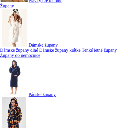
Plavky pre tehotné
Župany
Dámske župany
Dámske župany dlhé
Dámske župany krátke
Tenké letné župany
Župany do nemocnice
Pánske župany