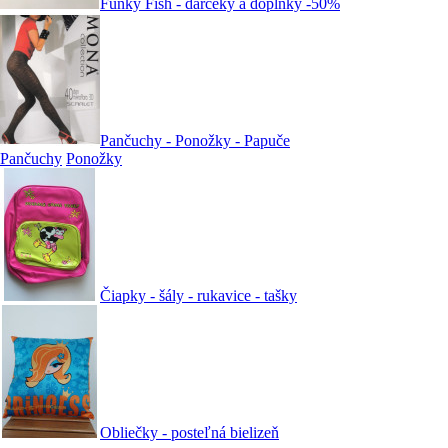
Funky Fish - darčeky a doplnky -50%
Pančuchy - Ponožky - Papuče
Pančuchy
Ponožky
Čiapky - šály - rukavice - tašky
Obliečky - posteľná bielizeň