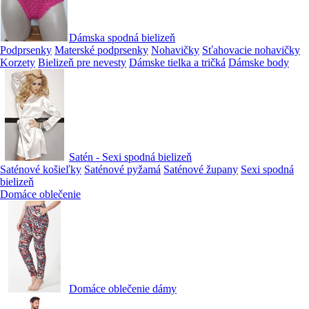
Dámska spodná bielizeň
Podprsenky
Materské podprsenky
Nohavičky
Sťahovacie nohavičky
Korzety
Bielizeň pre nevesty
Dámske tielka a tričká
Dámske body
Satén - Sexi spodná bielizeň
Saténové košieľky
Saténové pyžamá
Saténové župany
Sexi spodná
bielizeň
Domáce oblečenie
Domáce oblečenie dámy