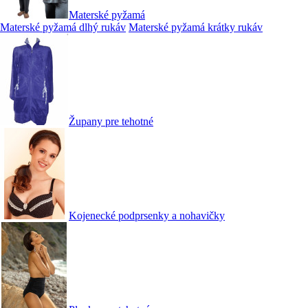
Materské pyžamá
Materské pyžamá dlhý rukáv
Materské pyžamá krátky rukáv
Župany pre tehotné
Kojenecké podprsenky a nohavičky