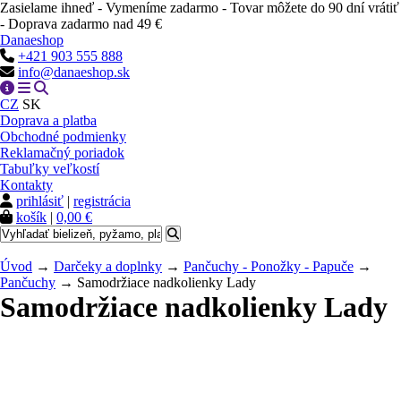
Zasielame ihneď - Vymeníme zadarmo - Tovar môžete do 90 dní vrátiť
- Doprava zadarmo nad 49 €
Danaeshop
+421 903 555 888
info@danaeshop.sk
CZ
SK
Doprava a platba
Obchodné podmienky
Reklamačný poriadok
Tabuľky veľkostí
Kontakty
prihlásiť
|
registrácia
košík
|
0,00 €
Úvod
→
Darčeky a doplnky
→
Pančuchy - Ponožky - Papuče
→
Pančuchy
→ Samodržiace nadkolienky Lady
Samodržiace nadkolienky Lady