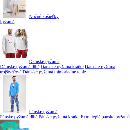
Nočné košieľky
Pyžamá
Dámske pyžamá
Dámske pyžamá dlhé
Dámske pyžamá krátke
Dámske pyžamá
trojštvrťové
Dámske pyžamá mimoriadne teplé
Pánske pyžamá
Pánske pyžamá dlhé
Pánske pyžamá krátke
Extra teplé pánske pyžamá