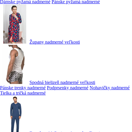
Dámske pyžamá nadmerné
Pánske pyžamá nadmerné
Župany nadmerné veľkosti
Spodná bielizeň nadmerné veľkosti
Pánske trenky nadmerné
Podprsenky nadmerné
Nohavičky nadmerné
Tielka a tričká nadmerné