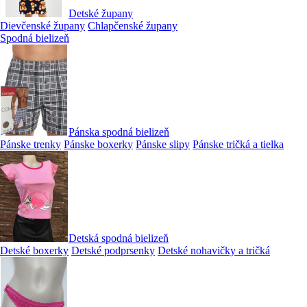
Detské župany
Dievčenské župany
Chlapčenské župany
Spodná bielizeň
Pánska spodná bielizeň
Pánske trenky
Pánske boxerky
Pánske slipy
Pánske tričká a tielka
Detská spodná bielizeň
Detské boxerky
Detské podprsenky
Detské nohavičky a tričká