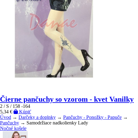
Čierne pančuchy so vzorom - kvet Vanilky
2 / S / 158 -164
5,34 €
Kúpiť
Úvod
→
Darčeky a doplnky
→
Pančuchy - Ponožky - Papuče
→
Pančuchy
→ Samodržiace nadkolienky Lady
Nočné košele