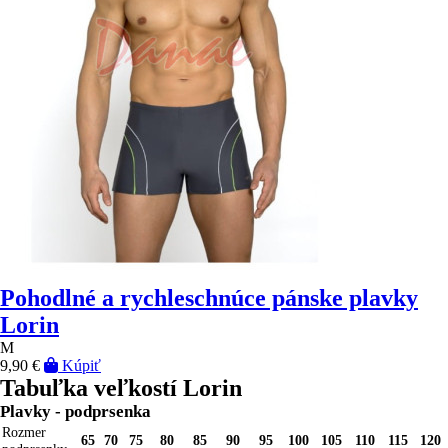
Pohodlné a rychleschnúce pánske plavky
Lorin
M
9,90 €
Kúpiť
Tabuľka veľkostí Lorin
Plavky - podprsenka
Rozmer
65
70
75
80
85
90
95
100
105
110
115
120