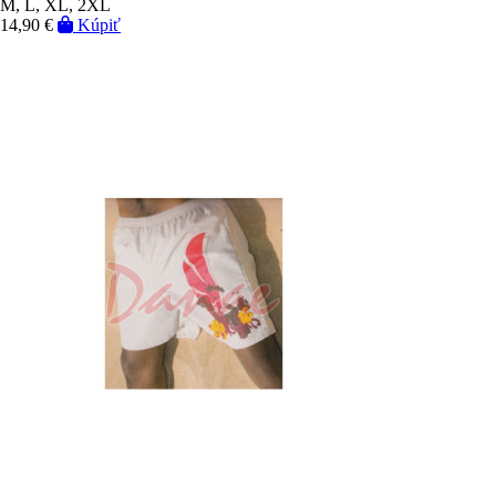
M, L, XL, 2XL
14,90 €
Kúpiť