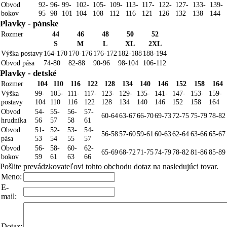
Obvod
92-
96-
99-
102-
105-
109-
113-
117-
122-
127-
133-
139-
bokov
95
98
101
104
108
112
116
121
126
132
138
144
Plavky - pánske
Rozmer
44
46
48
50
52
S
M
L
XL
2XL
Výška postavy
164-170
170-176
176-172
182-188
188-194
Obvod pása
74-80
82-88
90-96
98-104
106-112
Plavky - detské
Rozmer
104
110
116
122
128
134
140
146
152
158
164
Výška
99-
105-
111-
117-
123-
129-
135-
141-
147-
153-
159-
postavy
104
110
116
122
128
134
140
146
152
158
164
Obvod
54-
55-
56-
57-
60-64
63-67
66-70
69-73
72-75
75-79
78-82
hrudníka
56
57
58
61
Obvod
51-
52-
53-
54-
56-58
57-60
59-61
60-63
62-64
63-66
65-67
pása
53
54
55
57
Obvod
56-
58-
60-
62-
65-69
68-72
71-75
74-79
78-82
81-86
85-89
bokov
59
61
63
66
Pošlite prevádzkovateľovi tohto obchodu dotaz na nasledujúci tovar.
Meno:
E-
mail:
Dotaz: