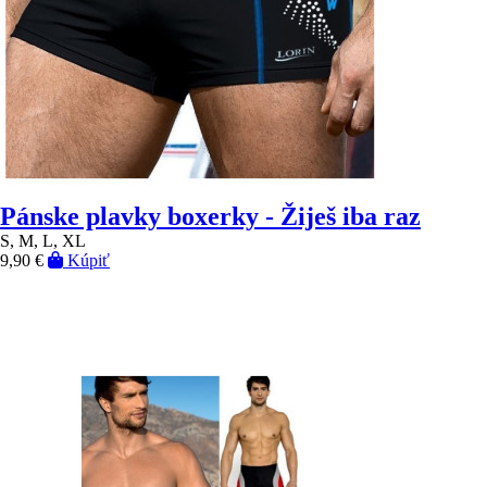
Pánske plavky boxerky - Žiješ iba raz
S, M, L, XL
9,90 €
Kúpiť