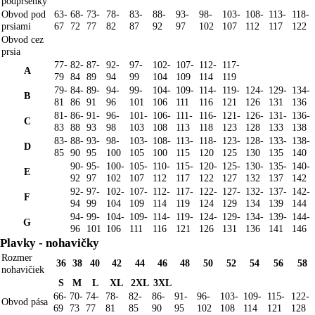
podprsenky
Obvod pod
63-
68-
73-
78-
83-
88-
93-
98-
103-
108-
113-
118-
prsiami
67
72
77
82
87
92
97
102
107
112
117
122
Obvod cez
prsia
77-
82-
87-
92-
97-
102-
107-
112-
117-
A
79
84
89
94
99
104
109
114
119
79-
84-
89-
94-
99-
104-
109-
114-
119-
124-
129-
134-
B
81
86
91
96
101
106
111
116
121
126
131
136
81-
86-
91-
96-
101-
106-
111-
116-
121-
126-
131-
136-
C
83
88
93
98
103
108
113
118
123
128
133
138
83-
88-
93-
98-
103-
108-
113-
118-
123-
128-
133-
138-
D
85
90
95
100
105
100
115
120
125
130
135
140
90-
95-
100-
105-
110-
115-
120-
125-
130-
135-
140-
E
92
97
102
107
112
117
122
127
132
137
142
92-
97-
102-
107-
112-
117-
122-
127-
132-
137-
142-
F
94
99
104
109
114
119
124
129
134
139
144
94-
99-
104-
109-
114-
119-
124-
129-
134-
139-
144-
G
96
101
106
111
116
121
126
131
136
141
146
Plavky - nohavičky
Rozmer
36
38
40
42
44
46
48
50
52
54
56
58
nohavičiek
S
M
L
XL
2XL
3XL
66-
70-
74-
78-
82-
86-
91-
96-
103-
109-
115-
122-
Obvod pása
69
73
77
81
85
90
95
102
108
114
121
128