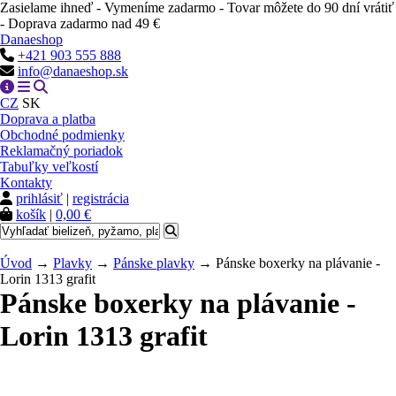
Zasielame ihneď - Vymeníme zadarmo - Tovar môžete do 90 dní vrátiť
- Doprava zadarmo nad 49 €
Danaeshop
+421 903 555 888
info@danaeshop.sk
CZ
SK
Doprava a platba
Obchodné podmienky
Reklamačný poriadok
Tabuľky veľkostí
Kontakty
prihlásiť
|
registrácia
košík
|
0,00 €
Úvod
→
Plavky
→
Pánske plavky
→ Pánske boxerky na plávanie -
Lorin 1313 grafit
Pánske boxerky na plávanie -
Lorin 1313 grafit