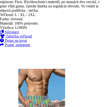
nápisom: Flow. Rýchloschnúci materiál, po stranách dve vrecká, v
páse všitá guma, vpredu šnúrka na reguláciu obvodu. Vo vnútri je
slipová podšívka - sieťka.
Veľkosti: L - XL - 2XL.
Farba: červená.
Materiál: 100% polyester.
Výrobca: LORIN
Súvisiace
Tabuľka veľkostí
Dotaz na tovar
Poslať známemu