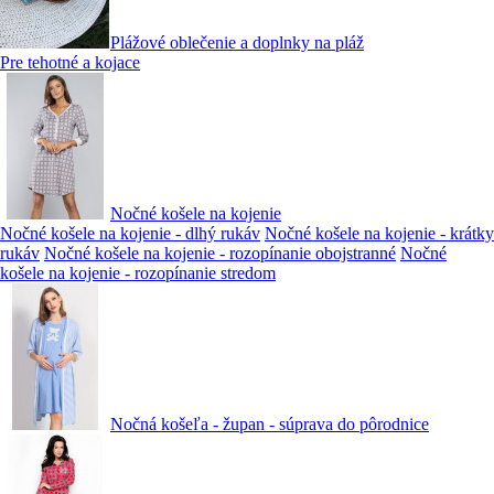
Plážové oblečenie a doplnky na pláž
Pre tehotné a kojace
Nočné košele na kojenie
Nočné košele na kojenie - dlhý rukáv
Nočné košele na kojenie - krátky
rukáv
Nočné košele na kojenie - rozopínanie obojstranné
Nočné
košele na kojenie - rozopínanie stredom
Nočná košeľa - župan - súprava do pôrodnice