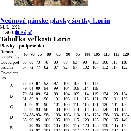
Neónové pánske plavky šortky Lorin
M, L, 2XL
14,90 €
Kúpiť
Tabuľka veľkostí Lorin
Plavky - podprsenka
Rozmer
65
70
75
80
85
90
95
100
105
110
115
120
podprsenky
Obvod pod
63-
68-
73-
78-
83-
88-
93-
98-
103-
108-
113-
118-
prsiami
67
72
77
82
87
92
97
102
107
112
117
122
Obvod cez
prsia
77-
82-
87-
92-
97-
102-
107-
112-
117-
A
79
84
89
94
99
104
109
114
119
79-
84-
89-
94-
99-
104-
109-
114-
119-
124-
129-
134-
B
81
86
91
96
101
106
111
116
121
126
131
136
81-
86-
91-
96-
101-
106-
111-
116-
121-
126-
131-
136-
C
83
88
93
98
103
108
113
118
123
128
133
138
83-
88-
93-
98-
103-
108-
113-
118-
123-
128-
133-
138-
D
85
90
95
100
105
100
115
120
125
130
135
140
90-
95-
100-
105-
110-
115-
120-
125-
130-
135-
140-
E
92
97
102
107
112
117
122
127
132
137
142