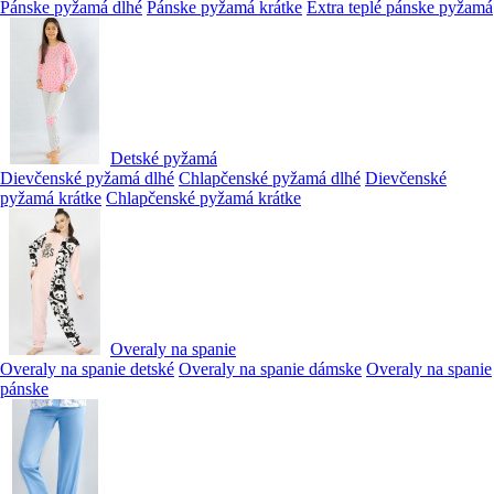
Pánske pyžamá dlhé
Pánske pyžamá krátke
Extra teplé pánske pyžamá
Detské pyžamá
Dievčenské pyžamá dlhé
Chlapčenské pyžamá dlhé
Dievčenské
pyžamá krátke
Chlapčenské pyžamá krátke
Overaly na spanie
Overaly na spanie detské
Overaly na spanie dámske
Overaly na spanie
pánske