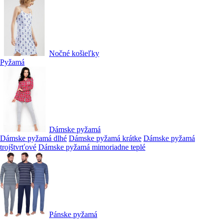
Nočné košieľky
Pyžamá
Dámske pyžamá
Dámske pyžamá dlhé
Dámske pyžamá krátke
Dámske pyžamá
trojštvrťové
Dámske pyžamá mimoriadne teplé
Pánske pyžamá