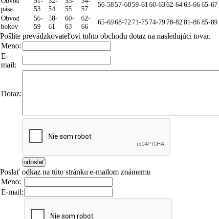
Obvod
51-
52-
53-
54-
56-58
57-60
59-61
60-63
62-64
63-66
65-67
pása
53
54
55
57
Obvod
56-
58-
60-
62-
65-69
68-72
71-75
74-79
78-82
81-86
85-89
bokov
59
61
63
66
Pošlite prevádzkovateľovi tohto obchodu dotaz na nasledujúci tovar.
Meno:
E-
mail:
Dotaz:
Poslať odkaz na túto stránku e-mailom známemu
Meno:
E-mail: