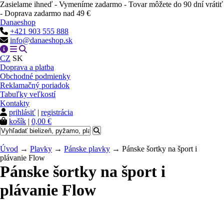
Zasielame ihneď - Vymeníme zadarmo - Tovar môžete do 90 dní vrátiť
- Doprava zadarmo nad 49 €
Danaeshop
+421 903 555 888
info@danaeshop.sk
CZ
SK
Doprava a platba
Obchodné podmienky
Reklamačný poriadok
Tabuľky veľkostí
Kontakty
prihlásiť
|
registrácia
košík
|
0,00 €
Úvod
→
Plavky
→
Pánske plavky
→ Pánske šortky na šport i
plávanie Flow
Pánske šortky na šport i
plávanie Flow