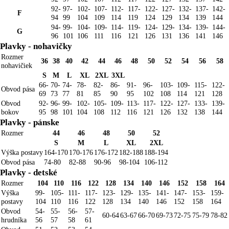
92-
97-
102-
107-
112-
117-
122-
127-
132-
137-
142-
F
94
99
104
109
114
119
124
129
134
139
144
94-
99-
104-
109-
114-
119-
124-
129-
134-
139-
144-
G
96
101
106
111
116
121
126
131
136
141
146
Plavky - nohavičky
Rozmer
36
38
40
42
44
46
48
50
52
54
56
58
nohavičiek
S
M
L
XL
2XL
3XL
66-
70-
74-
78-
82-
86-
91-
96-
103-
109-
115-
122-
Obvod pása
69
73
77
81
85
90
95
102
108
114
121
128
Obvod
92-
96-
99-
102-
105-
109-
113-
117-
122-
127-
133-
139-
bokov
95
98
101
104
108
112
116
121
126
132
138
144
Plavky - pánske
Rozmer
44
46
48
50
52
S
M
L
XL
2XL
Výška postavy
164-170
170-176
176-172
182-188
188-194
Obvod pása
74-80
82-88
90-96
98-104
106-112
Plavky - detské
Rozmer
104
110
116
122
128
134
140
146
152
158
164
Výška
99-
105-
111-
117-
123-
129-
135-
141-
147-
153-
159-
postavy
104
110
116
122
128
134
140
146
152
158
164
Obvod
54-
55-
56-
57-
60-64
63-67
66-70
69-73
72-75
75-79
78-82
hrudníka
56
57
58
61