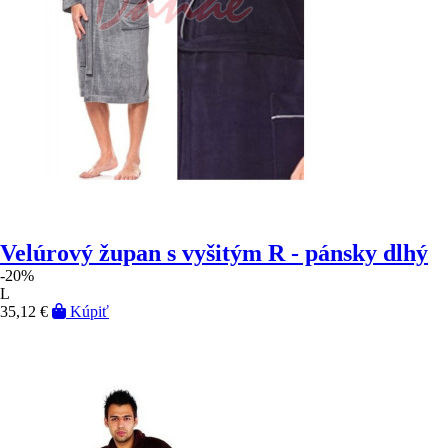
Velúrový župan s vyšitým R - pánsky dlhý
-20%
L
35,12 €
Kúpiť