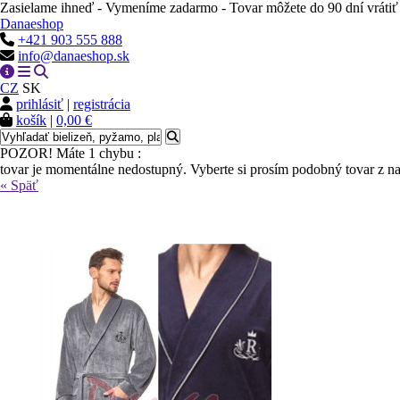
Zasielame ihneď - Vymeníme zadarmo - Tovar môžete do 90 dní vrátiť
Danaeshop
+421 903 555 888
info@danaeshop.sk
CZ
SK
prihlásiť
|
registrácia
košík
|
0,00 €
POZOR! Máte 1 chybu :
tovar je momentálne nedostupný. Vyberte si prosím podobný tovar z n
« Späť