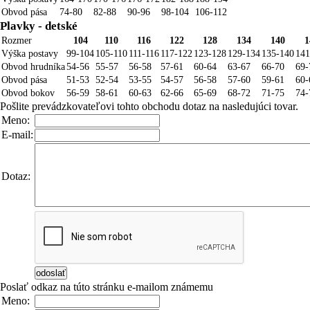
Obvod pása
74-80
82-88
90-96
98-104
106-112
Plavky - detské
Rozmer
104
110
116
122
128
134
140
1
Výška postavy
99-104
105-110
111-116
117-122
123-128
129-134
135-140
141
Obvod hrudníka
54-56
55-57
56-58
57-61
60-64
63-67
66-70
69-
Obvod pása
51-53
52-54
53-55
54-57
56-58
57-60
59-61
60-
Obvod bokov
56-59
58-61
60-63
62-66
65-69
68-72
71-75
74-
Pošlite prevádzkovateľovi tohto obchodu dotaz na nasledujúci tovar.
Meno:
E-mail:
Dotaz:
Poslať odkaz na túto stránku e-mailom známemu
Meno: