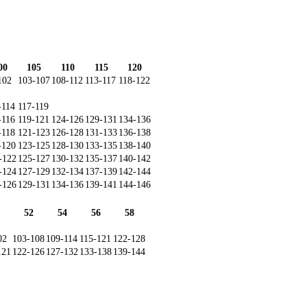
00
105
110
115
120
102
103-107
108-112
113-117
118-122
-114
117-119
-116
119-121
124-126
129-131
134-136
-118
121-123
126-128
131-133
136-138
-120
123-125
128-130
133-135
138-140
-122
125-127
130-132
135-137
140-142
-124
127-129
132-134
137-139
142-144
-126
129-131
134-136
139-141
144-146
52
54
56
58
02
103-108
109-114
115-121
122-128
121
122-126
127-132
133-138
139-144