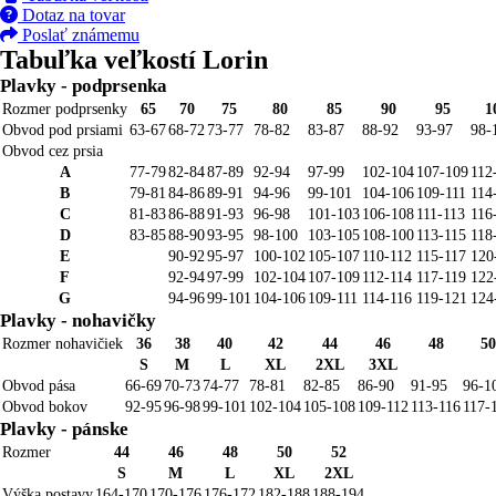
Dotaz na tovar
Poslať známemu
Tabuľka veľkostí Lorin
Plavky - podprsenka
Rozmer podprsenky
65
70
75
80
85
90
95
1
Obvod pod prsiami
63-67
68-72
73-77
78-82
83-87
88-92
93-97
98-
Obvod cez prsia
A
77-79
82-84
87-89
92-94
97-99
102-104
107-109
112
B
79-81
84-86
89-91
94-96
99-101
104-106
109-111
114
C
81-83
86-88
91-93
96-98
101-103
106-108
111-113
116
D
83-85
88-90
93-95
98-100
103-105
108-100
113-115
118
E
90-92
95-97
100-102
105-107
110-112
115-117
120
F
92-94
97-99
102-104
107-109
112-114
117-119
122
G
94-96
99-101
104-106
109-111
114-116
119-121
124
Plavky - nohavičky
Rozmer nohavičiek
36
38
40
42
44
46
48
50
S
M
L
XL
2XL
3XL
Obvod pása
66-69
70-73
74-77
78-81
82-85
86-90
91-95
96-1
Obvod bokov
92-95
96-98
99-101
102-104
105-108
109-112
113-116
117-
Plavky - pánske
Rozmer
44
46
48
50
52
S
M
L
XL
2XL
Výška postavy
164-170
170-176
176-172
182-188
188-194