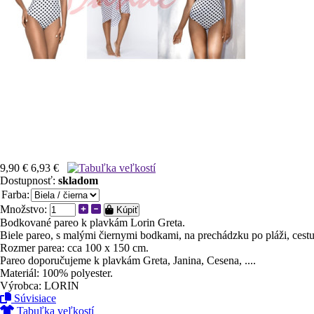
9,90 €
6,93 €
Dostupnosť:
skladom
Farba:
Množstvo:
Kúpiť
Bodkované pareo k plavkám Lorin Greta.
Biele pareo, s malými čiernymi bodkami, na prechádzku po pláži, cestu 
Rozmer parea: cca 100 x 150 cm.
Pareo doporučujeme k plavkám Greta, Janina, Cesena, ....
Materiál: 100% polyester.
Výrobca: LORIN
Súvisiace
Tabuľka veľkostí