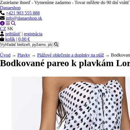
Zasielame ihneď - Vymeníme zadarmo - Tovar môžete do 90 dní vrátiť
Danaeshop
+421 903 555 888
info@danaeshop.sk
CZ
SK
prihlásiť
|
registrácia
košík
|
0,00 €
Úvod
→
Plavky
→
Plážové oblečenie a doplnky na pláž
→ Bodkované 
Bodkované pareo k plavkám Lor