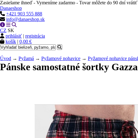
Zasielame ihneď - Vymeníme zadarmo - Tovar môžete do 90 dní vrátiť
Danaeshop
+421 903 555 888
info@danaeshop.sk
CZ
SK
prihlásiť
|
registrácia
košík
|
0,00 €
Úvod
→
Pyžamá
→
Pyžamové nohavice
→
Pyžamové nohavice páns
Pánske samostatné šortky Gazza