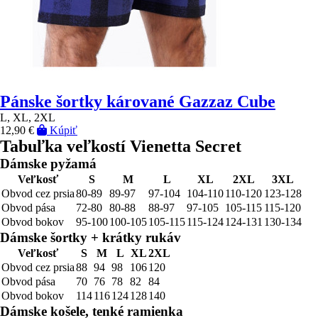
Pánske šortky kárované Gazzaz Cube
L, XL, 2XL
12,90 €
Kúpiť
Tabuľka veľkostí Vienetta Secret
Dámske pyžamá
Veľkosť
S
M
L
XL
2XL
3XL
Obvod cez prsia
80-89
89-97
97-104
104-110
110-120
123-128
Obvod pása
72-80
80-88
88-97
97-105
105-115
115-120
Obvod bokov
95-100
100-105
105-115
115-124
124-131
130-134
Dámske šortky + krátky rukáv
Veľkosť
S
M
L
XL
2XL
Obvod cez prsia
88
94
98
106
120
Obvod pása
70
76
78
82
84
Obvod bokov
114
116
124
128
140
Dámske košele, tenké ramienka