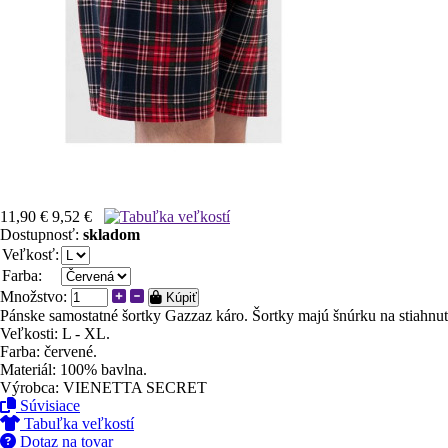
11,90 €
9,52 €
Dostupnosť:
skladom
Veľkosť:
Farba:
Množstvo:
Kúpiť
Pánske samostatné šortky Gazzaz káro. Šortky majú šnúrku na stiahn
Veľkosti: L - XL.
Farba: červené.
Materiál: 100% bavlna.
Výrobca: VIENETTA SECRET
Súvisiace
Tabuľka veľkostí
Dotaz na tovar