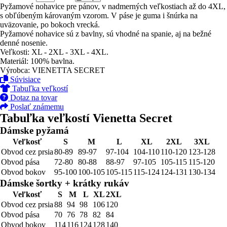
Pyžamové nohavice pre pánov, v nadmerných veľkostiach až do 4XL,
s obľúbeným károvaným vzorom. V páse je guma i šnúrka na
uväzovanie, po bokoch vrecká.
Pyžamové nohavice sú z bavlny, sú vhodné na spanie, aj na bežné
denné nosenie.
Veľkosti: XL - 2XL - 3XL - 4XL.
Materiál: 100% bavlna.
Výrobca: VIENETTA SECRET
Súvisiace
Tabuľka veľkostí
Dotaz na tovar
Poslať známemu
Tabuľka veľkostí Vienetta Secret
Dámske pyžamá
Veľkosť
S
M
L
XL
2XL
3XL
Obvod cez prsia
80-89
89-97
97-104
104-110
110-120
123-128
Obvod pása
72-80
80-88
88-97
97-105
105-115
115-120
Obvod bokov
95-100
100-105
105-115
115-124
124-131
130-134
Dámske šortky + krátky rukáv
Veľkosť
S
M
L
XL
2XL
Obvod cez prsia
88
94
98
106
120
Obvod pása
70
76
78
82
84
Obvod bokov
114
116
124
128
140