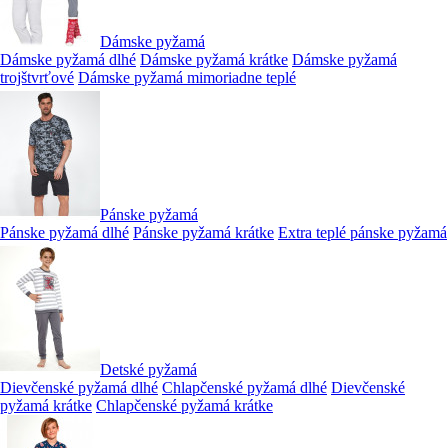
Dámske pyžamá
Dámske pyžamá dlhé
Dámske pyžamá krátke
Dámske pyžamá
trojštvrťové
Dámske pyžamá mimoriadne teplé
Pánske pyžamá
Pánske pyžamá dlhé
Pánske pyžamá krátke
Extra teplé pánske pyžamá
Detské pyžamá
Dievčenské pyžamá dlhé
Chlapčenské pyžamá dlhé
Dievčenské
pyžamá krátke
Chlapčenské pyžamá krátke