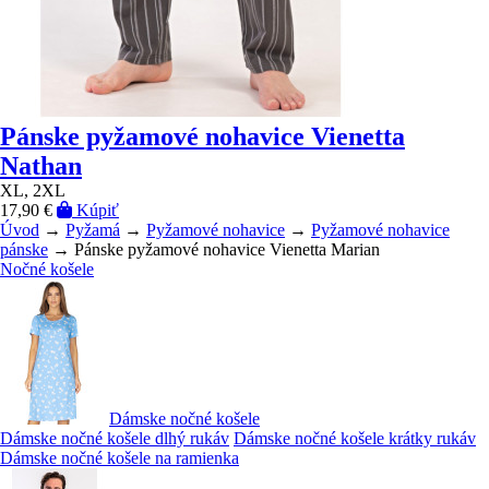
Pánske pyžamové nohavice Vienetta
Nathan
XL, 2XL
17,90 €
Kúpiť
Úvod
→
Pyžamá
→
Pyžamové nohavice
→
Pyžamové nohavice
pánske
→ Pánske pyžamové nohavice Vienetta Marian
Nočné košele
Dámske nočné košele
Dámske nočné košele dlhý rukáv
Dámske nočné košele krátky rukáv
Dámske nočné košele na ramienka