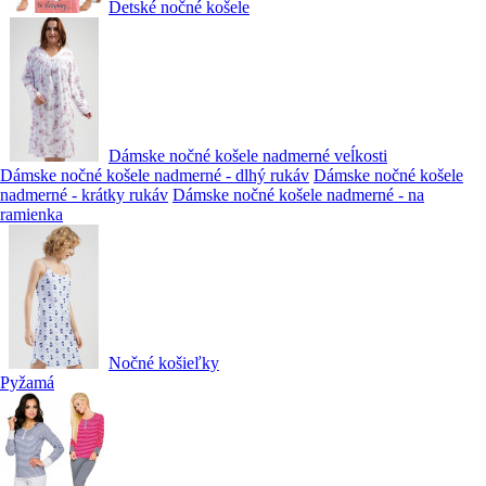
Detské nočné košele
Dámske nočné košele nadmerné veĺkosti
Dámske nočné košele nadmerné - dlhý rukáv
Dámske nočné košele
nadmerné - krátky rukáv
Dámske nočné košele nadmerné - na
ramienka
Nočné košieľky
Pyžamá