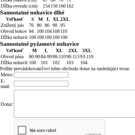
Dĺžka overalu (cm)
154
156
160
162
Samostatné nohavice dlhé
Veľkosť
S
M
L
XL
2XL
Znížený pás
76
80
86
90
95
Obvod bokov
94
100
104
108
110
Dĺžka nohavíc
100
100
100
100
100
Samostatné pyžamové nohavice
Veľkosť
M
L
XL
2XL
3XL
Obvod pása
80-90
84-99
88-110
90-113
93-119
Dĺžka nohavíc
100
101
102
103
104
Pošlite prevádzkovateľovi tohto obchodu dotaz na nasledujúci tovar.
Meno:
E-
mail:
Dotaz: