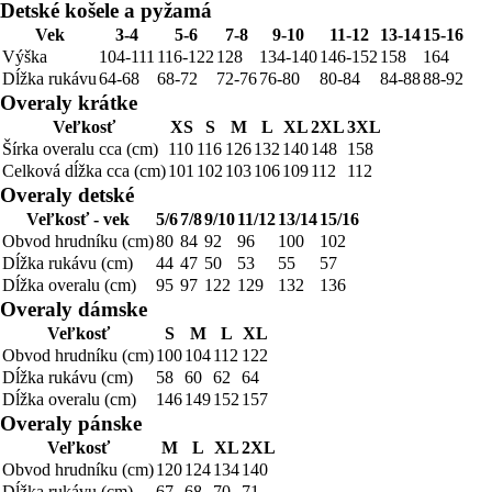
Detské košele a pyžamá
Vek
3-4
5-6
7-8
9-10
11-12
13-14
15-16
Výška
104-111
116-122
128
134-140
146-152
158
164
Dĺžka rukávu
64-68
68-72
72-76
76-80
80-84
84-88
88-92
Overaly krátke
Veľkosť
XS
S
M
L
XL
2XL
3XL
Šírka overalu cca (cm)
110
116
126
132
140
148
158
Celková dĺžka cca (cm)
101
102
103
106
109
112
112
Overaly detské
Veľkosť - vek
5/6
7/8
9/10
11/12
13/14
15/16
Obvod hrudníku (cm)
80
84
92
96
100
102
Dĺžka rukávu (cm)
44
47
50
53
55
57
Dĺžka overalu (cm)
95
97
122
129
132
136
Overaly dámske
Veľkosť
S
M
L
XL
Obvod hrudníku (cm)
100
104
112
122
Dĺžka rukávu (cm)
58
60
62
64
Dĺžka overalu (cm)
146
149
152
157
Overaly pánske
Veľkosť
M
L
XL
2XL
Obvod hrudníku (cm)
120
124
134
140
Dĺžka rukávu (cm)
67
68
70
71