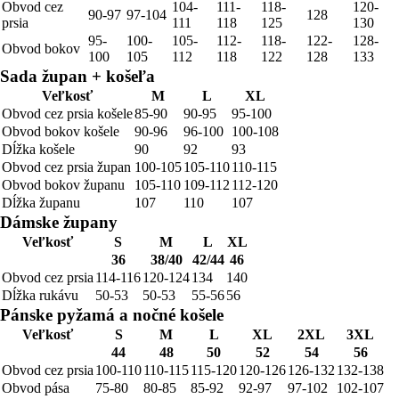
Obvod cez
104-
111-
118-
120-
90-97
97-104
128
prsia
111
118
125
130
95-
100-
105-
112-
118-
122-
128-
Obvod bokov
100
105
112
118
122
128
133
Sada župan + košeľa
Veľkosť
M
L
XL
Obvod cez prsia košele
85-90
90-95
95-100
Obvod bokov košele
90-96
96-100
100-108
Dĺžka košele
90
92
93
Obvod cez prsia župan
100-105
105-110
110-115
Obvod bokov županu
105-110
109-112
112-120
Dĺžka županu
107
110
107
Dámske župany
Veľkosť
S
M
L
XL
36
38/40
42/44
46
Obvod cez prsia
114-116
120-124
134
140
Dĺžka rukávu
50-53
50-53
55-56
56
Pánske pyžamá a nočné košele
Veľkosť
S
M
L
XL
2XL
3XL
44
48
50
52
54
56
Obvod cez prsia
100-110
110-115
115-120
120-126
126-132
132-138
Obvod pása
75-80
80-85
85-92
92-97
97-102
102-107