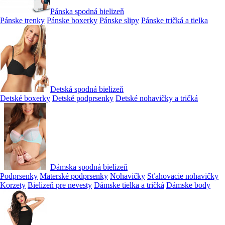
Pánska spodná bielizeň
Pánske trenky
Pánske boxerky
Pánske slipy
Pánske tričká a tielka
Detská spodná bielizeň
Detské boxerky
Detské podprsenky
Detské nohavičky a tričká
Dámska spodná bielizeň
Podprsenky
Materské podprsenky
Nohavičky
Sťahovacie nohavičky
Korzety
Bielizeň pre nevesty
Dámske tielka a tričká
Dámske body