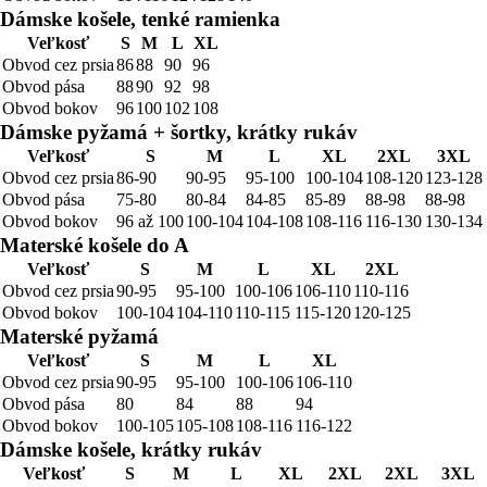
Dámske košele, tenké ramienka
Veľkosť
S
M
L
XL
Obvod cez prsia
86
88
90
96
Obvod pása
88
90
92
98
Obvod bokov
96
100
102
108
Dámske pyžamá + šortky, krátky rukáv
Veľkosť
S
M
L
XL
2XL
3XL
Obvod cez prsia
86-90
90-95
95-100
100-104
108-120
123-128
Obvod pása
75-80
80-84
84-85
85-89
88-98
88-98
Obvod bokov
96 až 100
100-104
104-108
108-116
116-130
130-134
Materské košele do A
Veľkosť
S
M
L
XL
2XL
Obvod cez prsia
90-95
95-100
100-106
106-110
110-116
Obvod bokov
100-104
104-110
110-115
115-120
120-125
Materské pyžamá
Veľkosť
S
M
L
XL
Obvod cez prsia
90-95
95-100
100-106
106-110
Obvod pása
80
84
88
94
Obvod bokov
100-105
105-108
108-116
116-122
Dámske košele, krátky rukáv
Veľkosť
S
M
L
XL
2XL
2XL
3XL