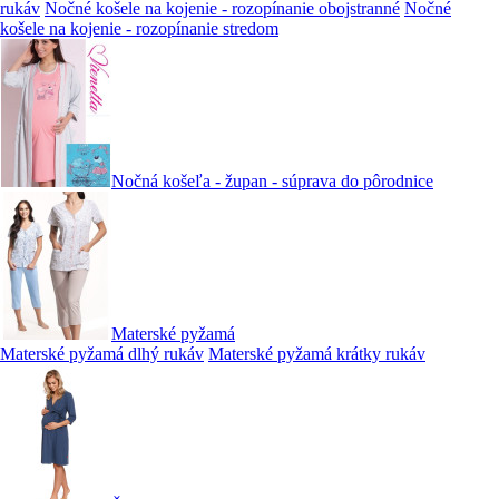
rukáv
Nočné košele na kojenie - rozopínanie obojstranné
Nočné
košele na kojenie - rozopínanie stredom
Nočná košeľa - župan - súprava do pôrodnice
Materské pyžamá
Materské pyžamá dlhý rukáv
Materské pyžamá krátky rukáv