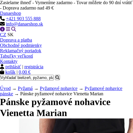
Zasielame ihneď - Vymeníme zadarmo - Tovar môžete do 90 dní vrátiť
- Doprava zadarmo nad 49 €
Danaeshop
+421 903 555 888
info@danaeshop.sk
CZ
SK
Doprava a platba
Obchodné podmienky
Reklamačný poriadok
Tabuľky veľkostí
Kontakty
prihlásiť
|
registrácia
košík
|
0,00 €
Úvod
→
Pyžamá
→
Pyžamové nohavice
→
Pyžamové nohavice
pánske
→ Pánske pyžamové nohavice Vienetta Marian
Pánske pyžamové nohavice
Vienetta Marian