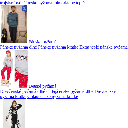
trojštvrťové
Dámske pyžamá mimoriadne teplé
Pánske pyžamá
Pánske pyžamá dlhé
Pánske pyžamá krátke
Extra teplé pánske pyžamá
Detské pyžamá
Dievčenské pyžamá dlhé
Chlapčenské pyžamá dlhé
Dievčenské
pyžamá krátke
Chlapčenské pyžamá krátke