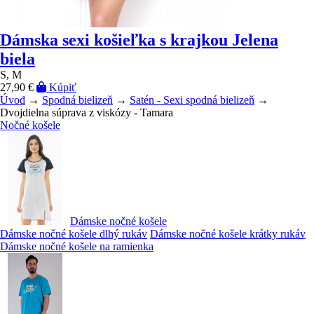
Dámska sexi košieľka s krajkou Jelena
biela
S, M
27,90 €
Kúpiť
Úvod
→
Spodná bielizeň
→
Satén - Sexi spodná bielizeň
→
Dvojdielna súprava z viskózy - Tamara
Nočné košele
Dámske nočné košele
Dámske nočné košele dlhý rukáv
Dámske nočné košele krátky rukáv
Dámske nočné košele na ramienka