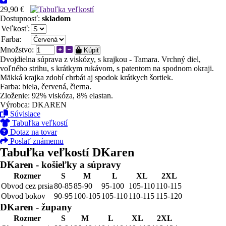
29,90 €
Dostupnosť:
skladom
Veľkosť:
Farba:
Množstvo:
Kúpiť
Dvojdielna súprava z viskózy, s krajkou - Tamara. Vrchný diel,
voľného strihu, s krátkym rukávom, s patentom na spodnom okraji.
Mäkká krajka zdobí chrbát aj spodok krátkych šortiek.
Farba: biela, červená, čierna.
Zloženie: 92% viskóza, 8% elastan.
Výrobca: DKAREN
Súvisiace
Tabuľka veľkostí
Dotaz na tovar
Poslať známemu
Tabuľka veľkostí DKaren
DKaren - košieľky a súpravy
Rozmer
S
M
L
XL
2XL
Obvod cez prsia
80-85
85-90
95-100
105-110
110-115
Obvod bokov
90-95
100-105
105-110
110-115
115-120
DKaren - župany
Rozmer
S
M
L
XL
2XL