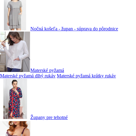
Nočná košeľa - župan - súprava do pôrodnice
Materské pyžamá
Materské pyžamá dlhý rukáv
Materské pyžamá krátky rukáv
Župany pre tehotné