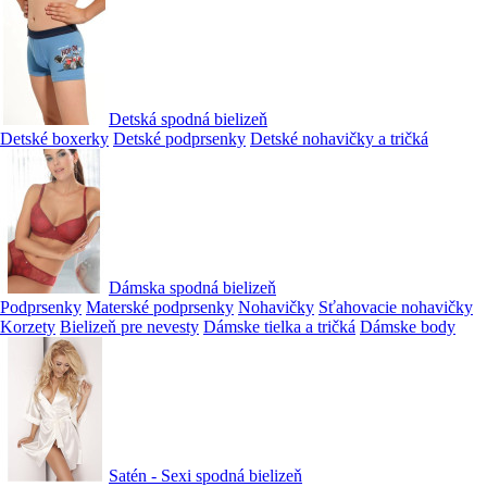
Detská spodná bielizeň
Detské boxerky
Detské podprsenky
Detské nohavičky a tričká
Dámska spodná bielizeň
Podprsenky
Materské podprsenky
Nohavičky
Sťahovacie nohavičky
Korzety
Bielizeň pre nevesty
Dámske tielka a tričká
Dámske body
Satén - Sexi spodná bielizeň