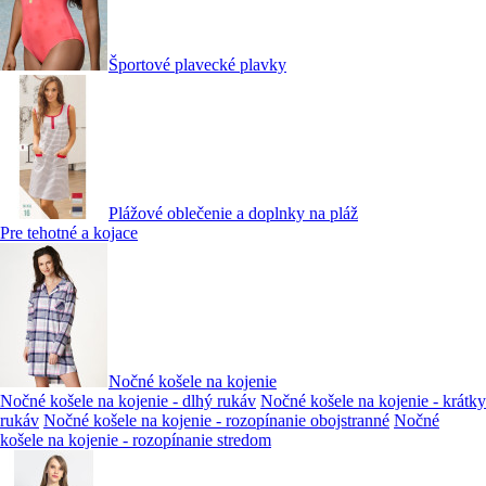
Športové plavecké plavky
Plážové oblečenie a doplnky na pláž
Pre tehotné a kojace
Nočné košele na kojenie
Nočné košele na kojenie - dlhý rukáv
Nočné košele na kojenie - krátky
rukáv
Nočné košele na kojenie - rozopínanie obojstranné
Nočné
košele na kojenie - rozopínanie stredom