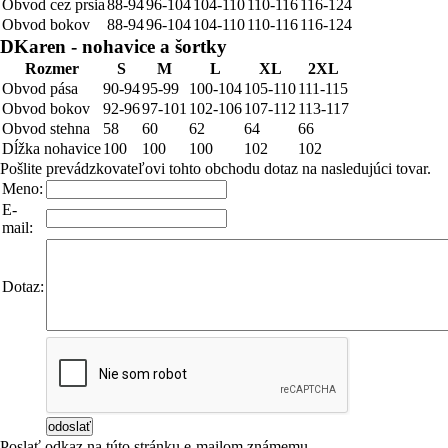
Obvod cez prsia
88-94
96-104
104-110
110-116
116-124
Obvod bokov
88-94
96-104
104-110
110-116
116-124
DKaren - nohavice a šortky
Rozmer
S
M
L
XL
2XL
Obvod pása
90-94
95-99
100-104
105-110
111-115
Obvod bokov
92-96
97-101
102-106
107-112
113-117
Obvod stehna
58
60
62
64
66
Dĺžka nohavice
100
100
100
102
102
Pošlite prevádzkovateľovi tohto obchodu dotaz na nasledujúci tovar.
Meno:
E-
mail:
Dotaz:
Poslať odkaz na túto stránku e-mailom známemu