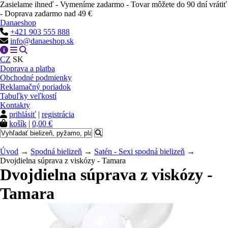
Zasielame ihneď - Vymeníme zadarmo - Tovar môžete do 90 dní vrátiť
- Doprava zadarmo nad 49 €
Danaeshop
+421 903 555 888
info@danaeshop.sk
CZ
SK
Doprava a platba
Obchodné podmienky
Reklamačný poriadok
Tabuľky veľkostí
Kontakty
prihlásiť
|
registrácia
košík
|
0,00 €
Úvod
→
Spodná bielizeň
→
Satén - Sexi spodná bielizeň
→
Dvojdielna súprava z viskózy - Tamara
Dvojdielna súprava z viskózy -
Tamara