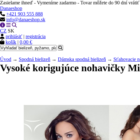
Zasielame ihneď - Vymeníme zadarmo - Tovar môžete do 90 dní vrátiť
Danaeshop
+421 903 555 888
info@danaeshop.sk
CZ
SK
prihlásiť
|
registrácia
košík
|
0,00 €
Úvod
→
Spodná bielizeň
→
Dámska spodná bielizeň
→
Sťahovacie 
Vysoké korigujúce nohavičky M