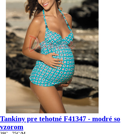
Tankiny pre tehotné F41347 - modré so
vzorom
38C - 75C/M