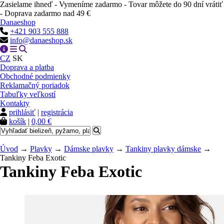
Zasielame ihneď - Vymeníme zadarmo - Tovar môžete do 90 dní vrátiť
- Doprava zadarmo nad 49 €
Danaeshop
+421 903 555 888
info@danaeshop.sk
CZ
SK
Doprava a platba
Obchodné podmienky
Reklamačný poriadok
Tabuľky veľkostí
Kontakty
prihlásiť
|
registrácia
košík
|
0,00 €
Úvod
→
Plavky
→
Dámske plavky
→
Tankiny plavky dámske
→
Tankiny Feba Exotic
Tankiny Feba Exotic