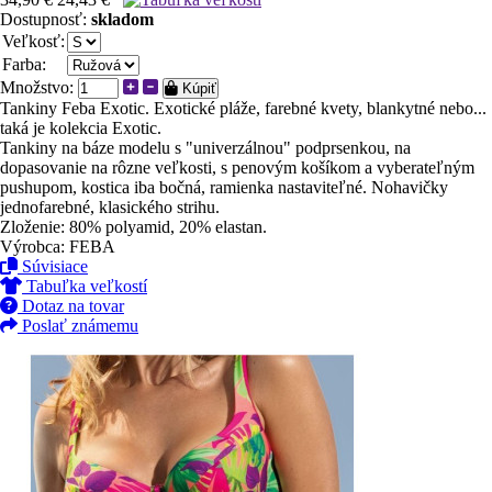
Dostupnosť:
skladom
Veľkosť:
Farba:
Množstvo:
Kúpiť
Tankiny Feba Exotic. Exotické pláže, farebné kvety, blankytné nebo...
taká je kolekcia Exotic.
Tankiny na báze modelu s "univerzálnou" podprsenkou, na
dopasovanie na rôzne veľkosti, s penovým košíkom a vyberateľným
pushupom, kostica iba bočná, ramienka nastaviteľné. Nohavičky
jednofarebné, klasického strihu.
Zloženie: 80% polyamid, 20% elastan.
Výrobca: FEBA
Súvisiace
Tabuľka veľkostí
Dotaz na tovar
Poslať známemu