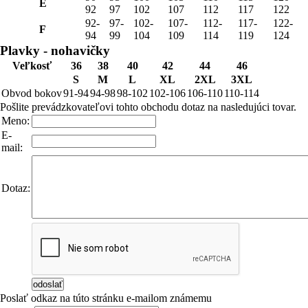
E
92
97
102
107
112
117
122
92-
97-
102-
107-
112-
117-
122-
F
94
99
104
109
114
119
124
Plavky - nohavičky
Veľkosť
36
38
40
42
44
46
S
M
L
XL
2XL
3XL
Obvod bokov
91-94
94-98
98-102
102-106
106-110
110-114
Pošlite prevádzkovateľovi tohto obchodu dotaz na nasledujúci tovar.
Meno:
E-
mail:
Dotaz:
Poslať odkaz na túto stránku e-mailom známemu