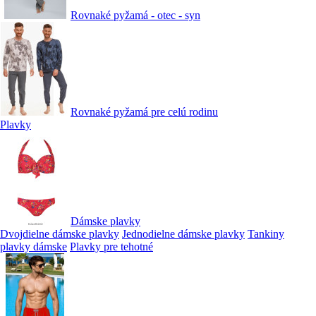
Rovnaké pyžamá - otec - syn
Rovnaké pyžamá pre celú rodinu
Plavky
Dámske plavky
Dvojdielne dámske plavky
Jednodielne dámske plavky
Tankiny
plavky dámske
Plavky pre tehotné