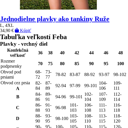
Jednodielne plavky ako tankiny Ruže
L, 4XL
34,90 €
Kúpiť
Tabuľka veľkostí Feba
Plavky - vrchný diel
Konfekčná
36
38
40
42
44
46
48
veľkosť
Rozmer
70
75
80
85
90
95
100
podprsenky
Obvod pod
68-
73-
78-82
83-87
88-92
93-97
98-102
prsiami
72
77
Obvod cez prsia
82-
87-
104-
109-
92-94
97-99
99-101
84
89
106
111
A
84-
89-
102-
107-
112-
B
94-96
99-101
86
91
104
109
114
86-
91-
101-
106-
111-
116-
C
96-98
88
93
103
108
113
118
88-
93-
103-
108-
113-
118-
D
98-100
90
95
105
110
115
120
90-
95-
100-
105-
110-
115-
120-