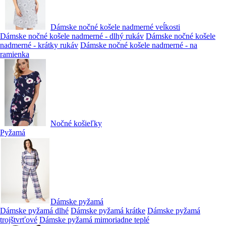
Dámske nočné košele nadmerné veĺkosti
Dámske nočné košele nadmerné - dlhý rukáv
Dámske nočné košele
nadmerné - krátky rukáv
Dámske nočné košele nadmerné - na
ramienka
Nočné košieľky
Pyžamá
Dámske pyžamá
Dámske pyžamá dlhé
Dámske pyžamá krátke
Dámske pyžamá
trojštvrťové
Dámske pyžamá mimoriadne teplé