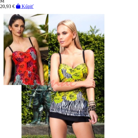
M
20,93 €
Kúpiť