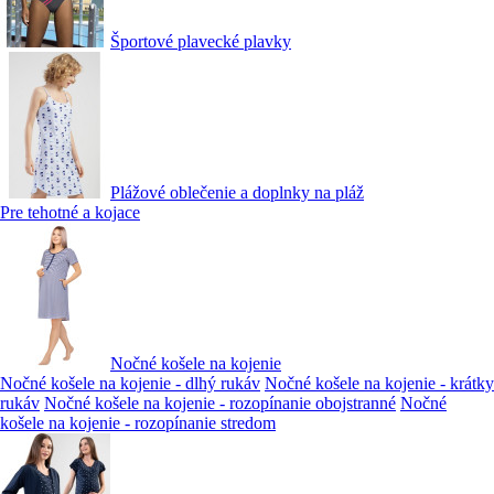
Športové plavecké plavky
Plážové oblečenie a doplnky na pláž
Pre tehotné a kojace
Nočné košele na kojenie
Nočné košele na kojenie - dlhý rukáv
Nočné košele na kojenie - krátky
rukáv
Nočné košele na kojenie - rozopínanie obojstranné
Nočné
košele na kojenie - rozopínanie stredom