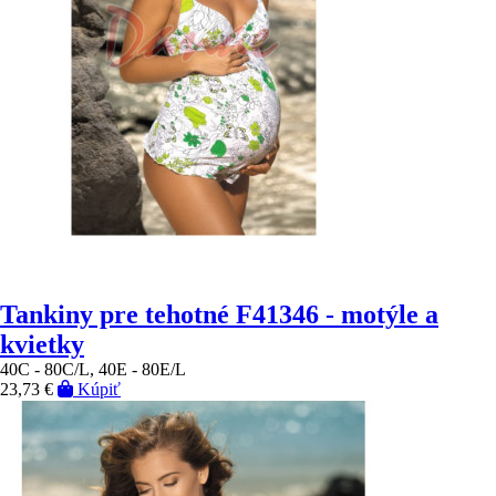
Tankiny pre tehotné F41346 - motýle a
kvietky
40C - 80C/L, 40E - 80E/L
23,73 €
Kúpiť