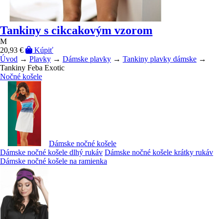
Tankiny s cikcakovým vzorom
M
20,93 €
Kúpiť
Úvod
→
Plavky
→
Dámske plavky
→
Tankiny plavky dámske
→
Tankiny Feba Exotic
Nočné košele
Dámske nočné košele
Dámske nočné košele dlhý rukáv
Dámske nočné košele krátky rukáv
Dámske nočné košele na ramienka