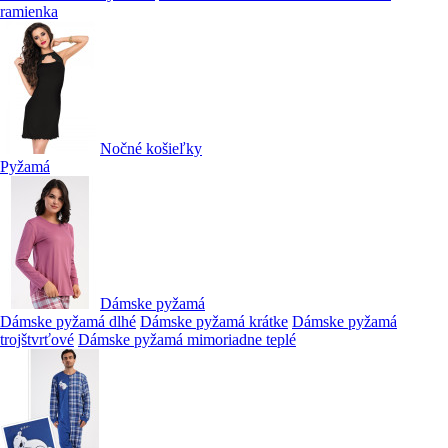
ramienka
Nočné košieľky
Pyžamá
Dámske pyžamá
Dámske pyžamá dlhé
Dámske pyžamá krátke
Dámske pyžamá
trojštvrťové
Dámske pyžamá mimoriadne teplé