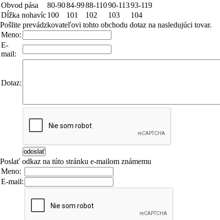
Obvod pása
80-90
84-99
88-110
90-113
93-119
Dĺžka nohavíc
100
101
102
103
104
Pošlite prevádzkovateľovi tohto obchodu dotaz na nasledujúci tovar.
Meno:
E-
mail:
Dotaz:
Poslať odkaz na túto stránku e-mailom známemu
Meno:
E-mail: