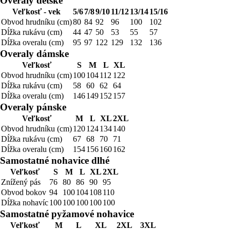
Overaly detské
Veľkosť - vek
5/6
7/8
9/10
11/12
13/14
15/16
Obvod hrudníku (cm)
80
84
92
96
100
102
Dĺžka rukávu (cm)
44
47
50
53
55
57
Dĺžka overalu (cm)
95
97
122
129
132
136
Overaly dámske
Veľkosť
S
M
L
XL
Obvod hrudníku (cm)
100
104
112
122
Dĺžka rukávu (cm)
58
60
62
64
Dĺžka overalu (cm)
146
149
152
157
Overaly pánske
Veľkosť
M
L
XL
2XL
Obvod hrudníku (cm)
120
124
134
140
Dĺžka rukávu (cm)
67
68
70
71
Dĺžka overalu (cm)
154
156
160
162
Samostatné nohavice dlhé
Veľkosť
S
M
L
XL
2XL
Znížený pás
76
80
86
90
95
Obvod bokov
94
100
104
108
110
Dĺžka nohavíc
100
100
100
100
100
Samostatné pyžamové nohavice
Veľkosť
M
L
XL
2XL
3XL