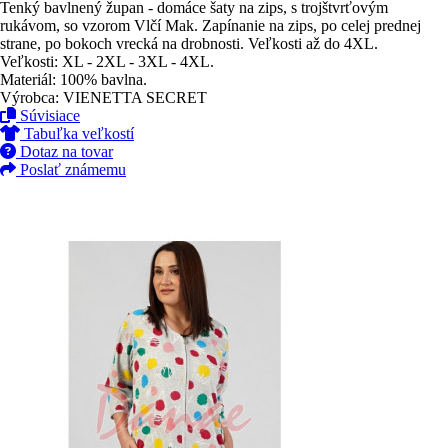
Tenký bavlnený župan - domáce šaty na zips, s trojštvrťovým
rukávom, so vzorom Vlčí Mak. Zapínanie na zips, po celej prednej
strane, po bokoch vrecká na drobnosti. Veľkosti až do 4XL.
Veľkosti: XL - 2XL - 3XL - 4XL.
Materiál: 100% bavlna.
Výrobca: VIENETTA SECRET
Súvisiace
Tabuľka veľkostí
Dotaz na tovar
Poslať známemu