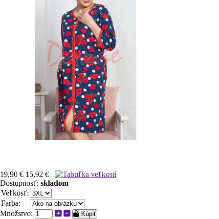
19,90 €
15,92 €
Dostupnosť:
skladom
Veľkosť:
Farba:
Množstvo:
Kúpiť