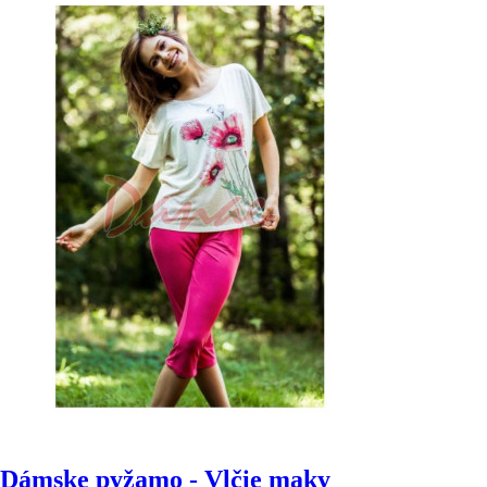
Dámske pyžamo - Vlčie maky