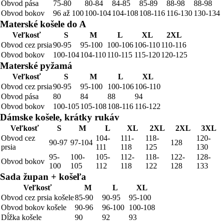
Obvod pása
75-80
80-84
84-85
85-89
88-98
88-98
Obvod bokov
96 až 100
100-104
104-108
108-116
116-130
130-134
Materské košele do A
Veľkosť
S
M
L
XL
2XL
Obvod cez prsia
90-95
95-100
100-106
106-110
110-116
Obvod bokov
100-104
104-110
110-115
115-120
120-125
Materské pyžamá
Veľkosť
S
M
L
XL
Obvod cez prsia
90-95
95-100
100-106
106-110
Obvod pása
80
84
88
94
Obvod bokov
100-105
105-108
108-116
116-122
Dámske košele, krátky rukáv
Veľkosť
S
M
L
XL
2XL
2XL
3XL
Obvod cez
104-
111-
118-
120-
90-97
97-104
128
prsia
111
118
125
130
95-
100-
105-
112-
118-
122-
128-
Obvod bokov
100
105
112
118
122
128
133
Sada župan + košeľa
Veľkosť
M
L
XL
Obvod cez prsia košele
85-90
90-95
95-100
Obvod bokov košele
90-96
96-100
100-108
Dĺžka košele
90
92
93