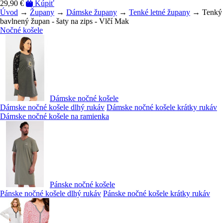
29,90 €
Kúpiť
Úvod
→
Župany
→
Dámske župany
→
Tenké letné župany
→ Tenký
bavlnený župan - šaty na zips - Vlčí Mak
Nočné košele
Dámske nočné košele
Dámske nočné košele dlhý rukáv
Dámske nočné košele krátky rukáv
Dámske nočné košele na ramienka
Pánske nočné košele
Pánske nočné košele dlhý rukáv
Pánske nočné košele krátky rukáv