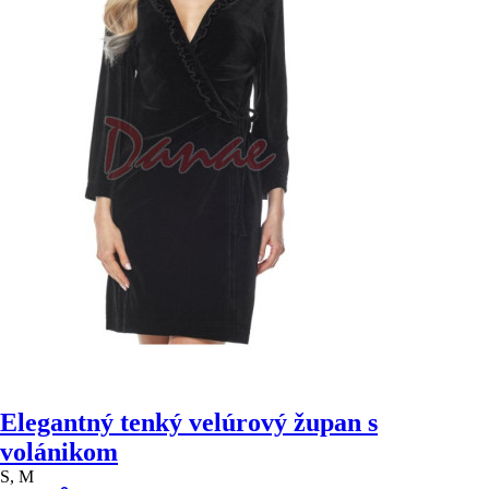
Elegantný tenký velúrový župan s
volánikom
S, M