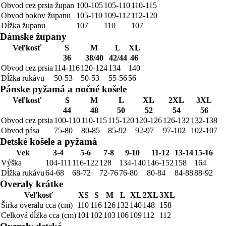
Obvod cez prsia župan
100-105
105-110
110-115
Obvod bokov županu
105-110
109-112
112-120
Dĺžka županu
107
110
107
Dámske župany
Veľkosť
S
M
L
XL
36
38/40
42/44
46
Obvod cez prsia
114-116
120-124
134
140
Dĺžka rukávu
50-53
50-53
55-56
56
Pánske pyžamá a nočné košele
Veľkosť
S
M
L
XL
2XL
3XL
44
48
50
52
54
56
Obvod cez prsia
100-110
110-115
115-120
120-126
126-132
132-138
Obvod pása
75-80
80-85
85-92
92-97
97-102
102-107
Detské košele a pyžamá
Vek
3-4
5-6
7-8
9-10
11-12
13-14
15-16
Výška
104-111
116-122
128
134-140
146-152
158
164
Dĺžka rukávu
64-68
68-72
72-76
76-80
80-84
84-88
88-92
Overaly krátke
Veľkosť
XS
S
M
L
XL
2XL
3XL
Šírka overalu cca (cm)
110
116
126
132
140
148
158
Celková dĺžka cca (cm)
101
102
103
106
109
112
112