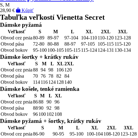
S, M
28,90 €
Kúpiť
Tabuľka veľkostí Vienetta Secret
Dámske pyžamá
Veľkosť
S
M
L
XL
2XL
3XL
Obvod cez prsia
80-89
89-97
97-104
104-110
110-120
123-128
Obvod pása
72-80
80-88
88-97
97-105
105-115
115-120
Obvod bokov
95-100
100-105
105-115
115-124
124-131
130-134
Dámske šortky + krátky rukáv
Veľkosť
S
M
L
XL
2XL
Obvod cez prsia
88
94
98
106
120
Obvod pása
70
76
78
82
84
Obvod bokov
114
116
124
128
140
Dámske košele, tenké ramienka
Veľkosť
S
M
L
XL
Obvod cez prsia
86
88
90
96
Obvod pása
88
90
92
98
Obvod bokov
96
100
102
108
Dámske pyžamá + šortky, krátky rukáv
Veľkosť
S
M
L
XL
2XL
3XL
Obvod cez prsia
86-90
90-95
95-100
100-104
108-120
123-128