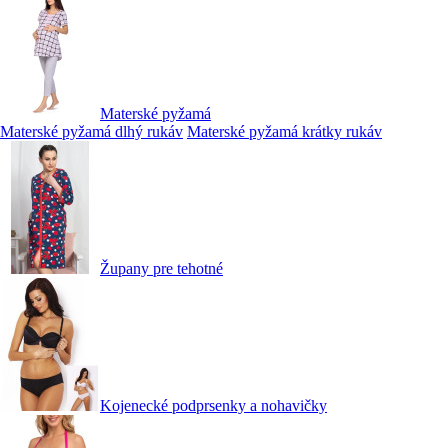
Materské pyžamá
Materské pyžamá dlhý rukáv
Materské pyžamá krátky rukáv
Župany pre tehotné
Kojenecké podprsenky a nohavičky