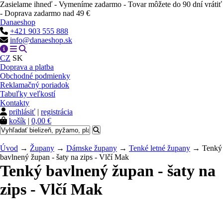
Zasielame ihneď - Vymeníme zadarmo - Tovar môžete do 90 dní vrátiť
- Doprava zadarmo nad 49 €
Danaeshop
+421 903 555 888
info@danaeshop.sk
CZ
SK
Doprava a platba
Obchodné podmienky
Reklamačný poriadok
Tabuľky veľkostí
Kontakty
prihlásiť
|
registrácia
košík
|
0,00 €
Úvod
→
Župany
→
Dámske župany
→
Tenké letné župany
→ Tenký
bavlnený župan - šaty na zips - Vlčí Mak
Tenký bavlnený župan - šaty na
zips - Vlčí Mak