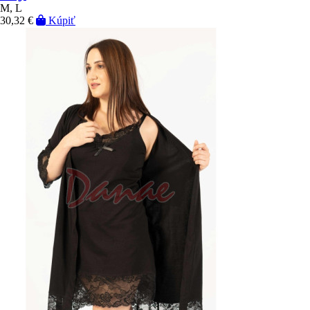
M, L
30,32 €
Kúpiť