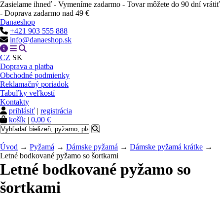
Zasielame ihneď - Vymeníme zadarmo - Tovar môžete do 90 dní vrátiť
- Doprava zadarmo nad 49 €
Danaeshop
+421 903 555 888
info@danaeshop.sk
CZ
SK
Doprava a platba
Obchodné podmienky
Reklamačný poriadok
Tabuľky veľkostí
Kontakty
prihlásiť
|
registrácia
košík
|
0,00 €
Úvod
→
Pyžamá
→
Dámske pyžamá
→
Dámske pyžamá krátke
→
Letné bodkované pyžamo so šortkami
Letné bodkované pyžamo so
šortkami