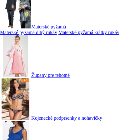
Materské pyžamá
Materské pyžamá dlhý rukáv
Materské pyžamá krátky rukáv
Župany pre tehotné
Kojenecké podprsenky a nohavičky