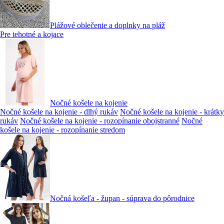
Plážové oblečenie a doplnky na pláž
Pre tehotné a kojace
Nočné košele na kojenie
Nočné košele na kojenie - dlhý rukáv
Nočné košele na kojenie - krátky
rukáv
Nočné košele na kojenie - rozopínanie obojstranné
Nočné
košele na kojenie - rozopínanie stredom
Nočná košeľa - župan - súprava do pôrodnice