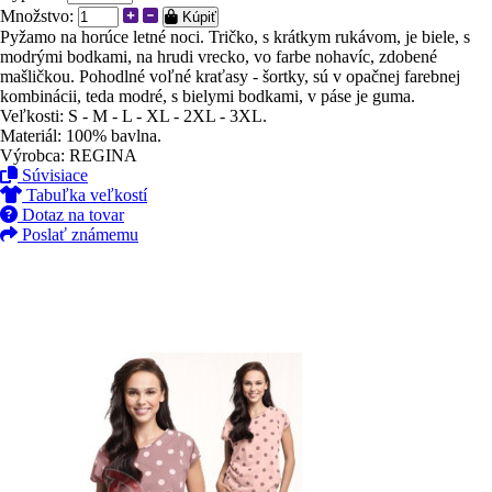
Množstvo:
Kúpiť
Pyžamo na horúce letné noci. Tričko, s krátkym rukávom, je biele, s
modrými bodkami, na hrudi vrecko, vo farbe nohavíc, zdobené
mašličkou. Pohodlné voľné kraťasy - šortky, sú v opačnej farebnej
kombinácii, teda modré, s bielymi bodkami, v páse je guma.
Veľkosti: S - M - L - XL - 2XL - 3XL.
Materiál: 100% bavlna.
Výrobca: REGINA
Súvisiace
Tabuľka veľkostí
Dotaz na tovar
Poslať známemu