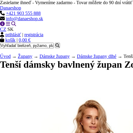
Zasielame ihneď - Vymeníme zadarmo - Tovar môžete do 90 dní vrátiť
Danaeshop
+421 903 555 888
info@danaeshop.sk
CZ
SK
prihlásiť
|
registrácia
košík
|
0,00 €
Úvod
→
Župany
→
Dámske župany
→
Dámske župany dlhé
→ Tenší
Tenší dámsky bavlnený župan Zo