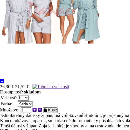
26,90 €
21,52 €
Dostupnosť:
skladom
Veľkosť:
Farba:
Množstvo:
Kúpiť
Jednofarebný dámsky župan, má vrúbkovanú štruktúru, je príjemný na
Konce rukávov a opasok, sú nariasené do romanticky pôsobiacich volá
Tenší dámsky župan Zoja je ľahký, je vhodný aj na cestovanie, do nem