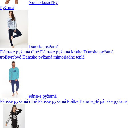
Nočné košieľky
Pyžamá
Dámske pyžamá
Dámske pyžamá dlhé
Dámske pyžamá krátke
Dámske pyžamá
trojštvrťové
Dámske pyžamá mimoriadne teplé
Pánske pyžamá
Pánske pyžamá dlhé
Pánske pyžamá krátke
Extra teplé pánske pyžamá