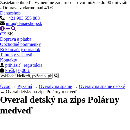
Zasielame ihneď - Vymeníme zadarmo - Tovar môžete do 90 dní vrátiť
- Doprava zadarmo nad 49 €
Danaeshop
+421 903 555 888
info@danaeshop.sk
CZ
SK
Doprava a platba
Obchodné podmienky
Reklamačný poriadok
Tabuľky veľkostí
Kontakty
prihlásiť
|
registrácia
košík
|
0,00 €
Úvod
→
Pyžamá
→
Overaly na spanie
→
Overaly na spanie detské
→ Overal detský na zips Polárny medveď
Overal detský na zips Polárny
medveď