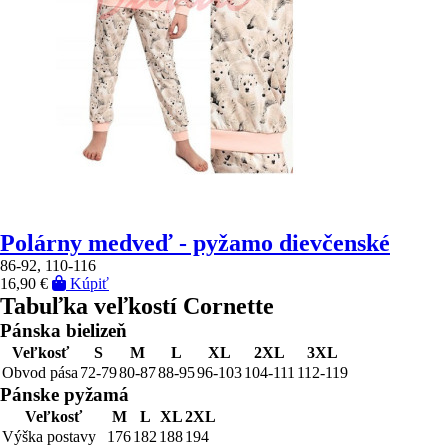
Polárny medveď - pyžamo dievčenské
86-92, 110-116
16,90 €
Kúpiť
Tabuľka veľkostí Cornette
Pánska bielizeň
Veľkosť
S
M
L
XL
2XL
3XL
Obvod pása
72-79
80-87
88-95
96-103
104-111
112-119
Pánske pyžamá
Veľkosť
M
L
XL
2XL
Výška postavy
176
182
188
194