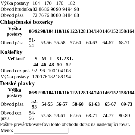
Výška postavy
164
170
176
182
Obvod hrudníka
82-86
86-90
90-94
94-98
Obvod pása
72-76
76-80
80-84
84-88
Chlapčenské boxerky
Výška
86/92
98/104
110/116
122/128
134/140
146/152
158/164
postavy
51-
Obvod pása
53-56
55-58
57-60
60-63
64-67
68-71
54
Košieľky
Veľkosť
S
M
L
XL
2XL
44
46
48
50
52
Obvod cez prsia
92
96
100
104
108
Výška postavy
170
176
182
188
194
Detské plavky
Výška
86/92
98/104
110/116
122/128
134/140
146/152
158/164
postavy
52-
Obvod pása
54-55
56-57
58-60
61-63
65-67
69-73
53
Obvod cez
54-
57-58
59-61
62-65
68-71
74-77
80-89
prsia
56
Pošlite prevádzkovateľovi tohto obchodu dotaz na nasledujúci tovar.
Meno: