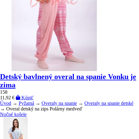
Detský bavlnený overal na spanie Vonku je
zima
158
11,92 €
Kúpiť
Úvod
→
Pyžamá
→
Overaly na spanie
→
Overaly na spanie detské
→ Overal detský na zips Polárny medveď
Nočné košele