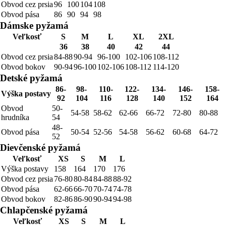
Obvod cez prsia
96
100
104
108
Obvod pása
86
90
94
98
Dámske pyžamá
Veľkosť
S
M
L
XL
2XL
36
38
40
42
44
Obvod cez prsia
84-88
90-94
96-100
102-106
108-112
Obvod bokov
90-94
96-100
102-106
108-112
114-120
Detské pyžamá
86-
98-
110-
122-
134-
146-
158-
Výška postavy
92
104
116
128
140
152
164
Obvod
50-
54-58
58-62
62-66
66-72
72-80
80-88
hrudníka
54
48-
Obvod pása
50-54
52-56
54-58
56-62
60-68
64-72
52
Dievčenské pyžamá
Veľkosť
XS
S
M
L
Výška postavy
158
164
170
176
Obvod cez prsia
76-80
80-84
84-88
88-92
Obvod pása
62-66
66-70
70-74
74-78
Obvod bokov
82-86
86-90
90-94
94-98
Chlapčenské pyžamá
Veľkosť
XS
S
M
L