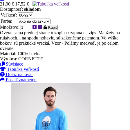
21,90 €
17,52 €
Dostupnosť:
skladom
Veľkosť:
Farba:
Množstvo:
Kúpiť
Overal sa na prednej strane rozopína / zapína na zips. Manžety na
rukávoch, i na spodu nohavíc, sú zakončené patentom. Vo výške
bokov, sú praktické vrecká. Vzor - Polárny medveď, je po celom
overale.
Materiál: 100% bavlna.
Výrobca: CORNETTE
Súvisiace
Tabuľka veľkostí
Dotaz na tovar
Poslať známemu