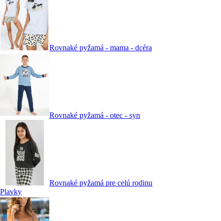
Rovnaké pyžamá - mama - dcéra
Rovnaké pyžamá - otec - syn
Rovnaké pyžamá pre celú rodinu
Plavky