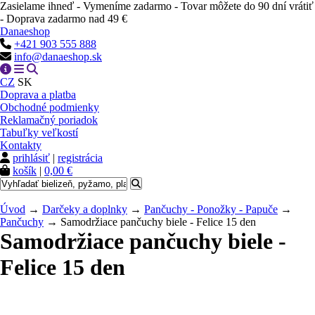
Zasielame ihneď - Vymeníme zadarmo - Tovar môžete do 90 dní vrátiť
- Doprava zadarmo nad 49 €
Danaeshop
+421 903 555 888
info@danaeshop.sk
CZ
SK
Doprava a platba
Obchodné podmienky
Reklamačný poriadok
Tabuľky veľkostí
Kontakty
prihlásiť
|
registrácia
košík
|
0,00 €
Úvod
→
Darčeky a doplnky
→
Pančuchy - Ponožky - Papuče
→
Pančuchy
→ Samodržiace pančuchy biele - Felice 15 den
Samodržiace pančuchy biele -
Felice 15 den