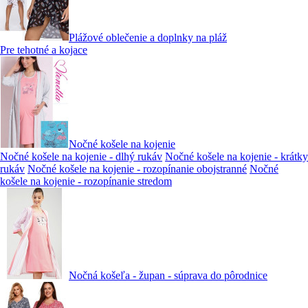
Plážové oblečenie a doplnky na pláž
Pre tehotné a kojace
Nočné košele na kojenie
Nočné košele na kojenie - dlhý rukáv
Nočné košele na kojenie - krátky
rukáv
Nočné košele na kojenie - rozopínanie obojstranné
Nočné
košele na kojenie - rozopínanie stredom
Nočná košeľa - župan - súprava do pôrodnice