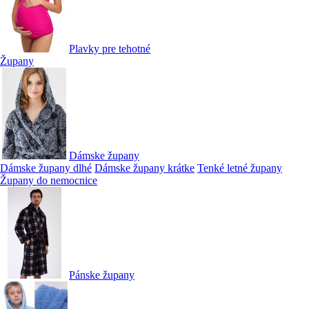
Plavky pre tehotné
Župany
Dámske župany
Dámske župany dlhé
Dámske župany krátke
Tenké letné župany
Župany do nemocnice
Pánske župany