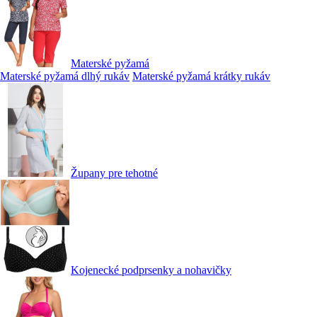
Materské pyžamá
Materské pyžamá dlhý rukáv
Materské pyžamá krátky rukáv
Župany pre tehotné
Kojenecké podprsenky a nohavičky