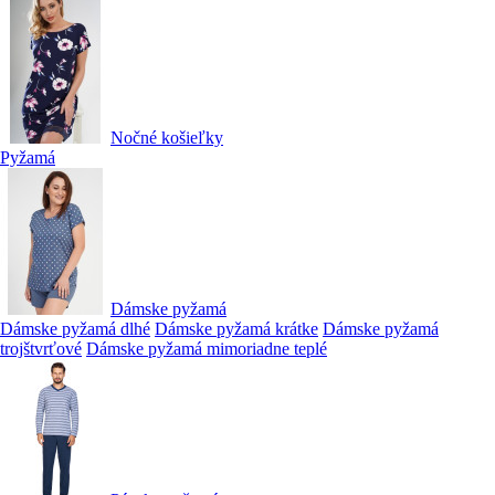
Nočné košieľky
Pyžamá
Dámske pyžamá
Dámske pyžamá dlhé
Dámske pyžamá krátke
Dámske pyžamá
trojštvrťové
Dámske pyžamá mimoriadne teplé