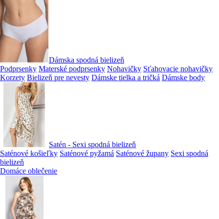
Dámska spodná bielizeň
Podprsenky
Materské podprsenky
Nohavičky
Sťahovacie nohavičky
Korzety
Bielizeň pre nevesty
Dámske tielka a tričká
Dámske body
Satén - Sexi spodná bielizeň
Saténové košieľky
Saténové pyžamá
Saténové župany
Sexi spodná
bielizeň
Domáce oblečenie