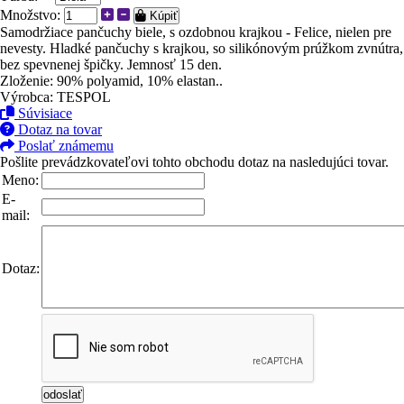
Množstvo:
Kúpiť
Samodržiace pančuchy biele, s ozdobnou krajkou - Felice, nielen pre
nevesty. Hladké pančuchy s krajkou, so silikónovým prúžkom zvnútra,
bez spevnenej špičky. Jemnosť 15 den.
Zloženie: 90% polyamid, 10% elastan..
Výrobca: TESPOL
Súvisiace
Dotaz na tovar
Poslať známemu
Pošlite prevádzkovateľovi tohto obchodu dotaz na nasledujúci tovar.
Meno:
E-
mail:
Dotaz: