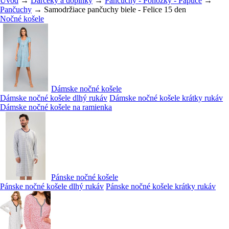
Úvod
→
Darčeky a doplnky
→
Pančuchy - Ponožky - Papuče
→
Pančuchy
→ Samodržiace pančuchy biele - Felice 15 den
Nočné košele
Dámske nočné košele
Dámske nočné košele dlhý rukáv
Dámske nočné košele krátky rukáv
Dámske nočné košele na ramienka
Pánske nočné košele
Pánske nočné košele dlhý rukáv
Pánske nočné košele krátky rukáv