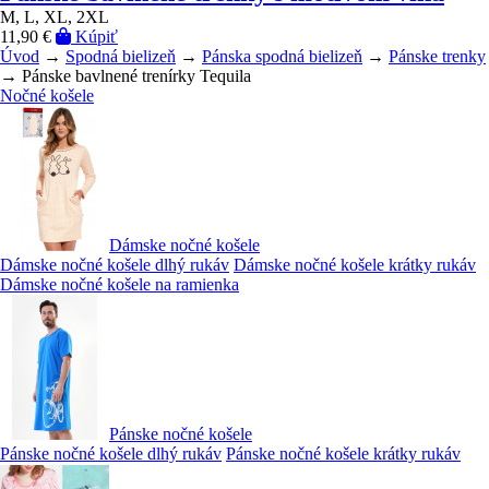
M, L, XL, 2XL
11,90 €
Kúpiť
Úvod
→
Spodná bielizeň
→
Pánska spodná bielizeň
→
Pánske trenky
→ Pánske bavlnené trenírky Tequila
Nočné košele
Dámske nočné košele
Dámske nočné košele dlhý rukáv
Dámske nočné košele krátky rukáv
Dámske nočné košele na ramienka
Pánske nočné košele
Pánske nočné košele dlhý rukáv
Pánske nočné košele krátky rukáv