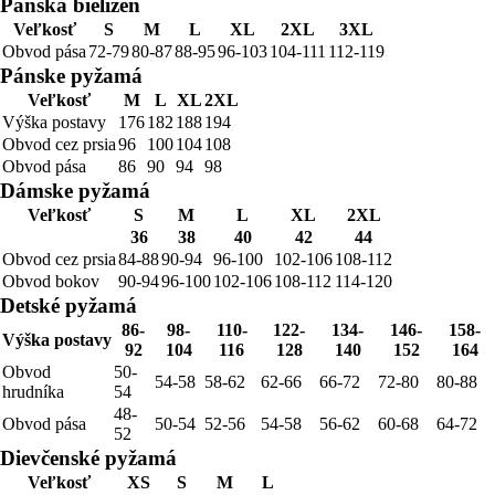
Pánska bielizeň
Veľkosť
S
M
L
XL
2XL
3XL
Obvod pása
72-79
80-87
88-95
96-103
104-111
112-119
Pánske pyžamá
Veľkosť
M
L
XL
2XL
Výška postavy
176
182
188
194
Obvod cez prsia
96
100
104
108
Obvod pása
86
90
94
98
Dámske pyžamá
Veľkosť
S
M
L
XL
2XL
36
38
40
42
44
Obvod cez prsia
84-88
90-94
96-100
102-106
108-112
Obvod bokov
90-94
96-100
102-106
108-112
114-120
Detské pyžamá
86-
98-
110-
122-
134-
146-
158-
Výška postavy
92
104
116
128
140
152
164
Obvod
50-
54-58
58-62
62-66
66-72
72-80
80-88
hrudníka
54
48-
Obvod pása
50-54
52-56
54-58
56-62
60-68
64-72
52
Dievčenské pyžamá
Veľkosť
XS
S
M
L