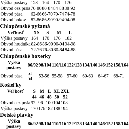
Výška postavy
158
164
170
176
Obvod cez prsia
76-80
80-84
84-88
88-92
Obvod pása
62-66
66-70
70-74
74-78
Obvod bokov
82-86
86-90
90-94
94-98
Chlapčenské pyžamá
Veľkosť
XS
S
M
L
Výška postavy
164
170
176
182
Obvod hrudníka
82-86
86-90
90-94
94-98
Obvod pása
72-76
76-80
80-84
84-88
Chlapčenské boxerky
Výška
86/92
98/104
110/116
122/128
134/140
146/152
158/164
postavy
51-
Obvod pása
53-56
55-58
57-60
60-63
64-67
68-71
54
Košieľky
Veľkosť
S
M
L
XL
2XL
44
46
48
50
52
Obvod cez prsia
92
96
100
104
108
Výška postavy
170
176
182
188
194
Detské plavky
Výška
86/92
98/104
110/116
122/128
134/140
146/152
158/164
postavy