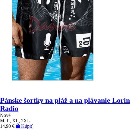
Pánske šortky na pláž a na plávanie Lorin
Radio
Nové
M, L, XL, 2XL
14,90 €
Kúpiť