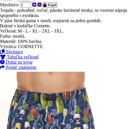
Množstvo:
Kúpiť
Tequila - pohodlné, voľné, pánske bavlnené trenky, so vzorom nápoja
spojeného s exotikou.
V páse široká guma v tuneli, rozparok na jeden gombík.
Balené v krabičke Cornette.
Veľkosti: M - L - XL - 2XL - 3XL.
Farba: modrá.
Materiál: 100% bavlna.
Výrobca: CORNETTE
Súvisiace
Tabuľka veľkostí
Dotaz na tovar
Poslať známemu