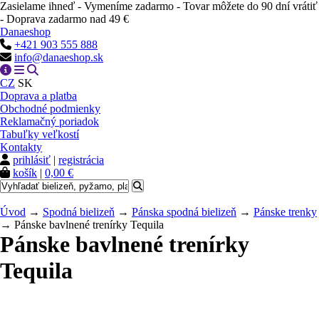
Zasielame ihneď - Vymeníme zadarmo - Tovar môžete do 90 dní vrátiť
- Doprava zadarmo nad 49 €
Danaeshop
+421 903 555 888
info@danaeshop.sk
CZ
SK
Doprava a platba
Obchodné podmienky
Reklamačný poriadok
Tabuľky veľkostí
Kontakty
prihlásiť
|
registrácia
košík
|
0,00 €
Úvod
→
Spodná bielizeň
→
Pánska spodná bielizeň
→
Pánske trenky
→ Pánske bavlnené trenírky Tequila
Pánske bavlnené trenírky
Tequila