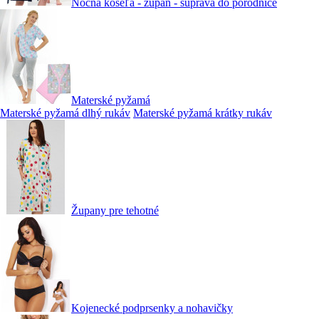
Nočná košeľa - župan - súprava do pôrodnice
Materské pyžamá
Materské pyžamá dlhý rukáv
Materské pyžamá krátky rukáv
Župany pre tehotné
Kojenecké podprsenky a nohavičky