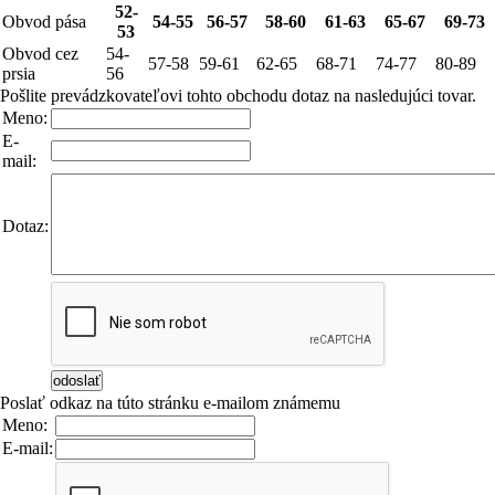
52-
Obvod pása
54-55
56-57
58-60
61-63
65-67
69-73
53
Obvod cez
54-
57-58
59-61
62-65
68-71
74-77
80-89
prsia
56
Pošlite prevádzkovateľovi tohto obchodu dotaz na nasledujúci tovar.
Meno:
E-
mail:
Dotaz:
Poslať odkaz na túto stránku e-mailom známemu
Meno:
E-mail: