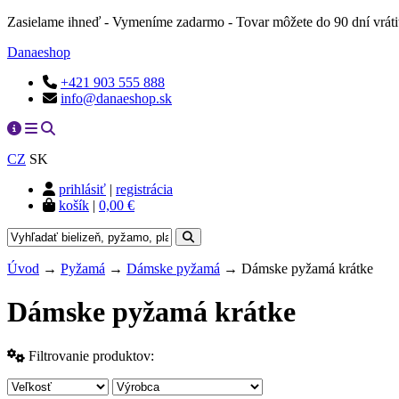
Zasielame ihneď - Vymeníme zadarmo - Tovar môžete do 90 dní vrát
Danaeshop
+421 903 555 888
info@danaeshop.sk
CZ
SK
prihlásiť
|
registrácia
košík
|
0,00 €
Úvod
→
Pyžamá
→
Dámske pyžamá
→ Dámske pyžamá krátke
Dámske pyžamá krátke
Filtrovanie produktov: