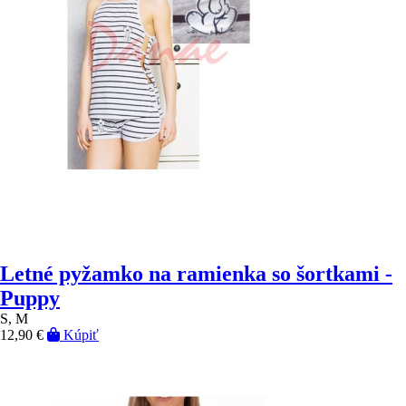
Letné pyžamko na ramienka so šortkami -
Puppy
S, M
12,90 €
Kúpiť