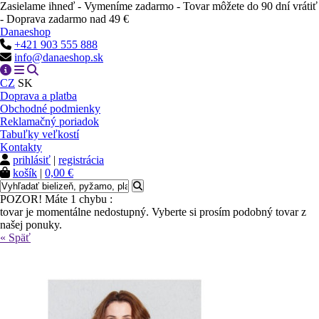
Zasielame ihneď - Vymeníme zadarmo - Tovar môžete do 90 dní vrátiť
- Doprava zadarmo nad 49 €
Danaeshop
+421 903 555 888
info@danaeshop.sk
CZ
SK
Doprava a platba
Obchodné podmienky
Reklamačný poriadok
Tabuľky veľkostí
Kontakty
prihlásiť
|
registrácia
košík
|
0,00 €
POZOR! Máte 1 chybu :
tovar je momentálne nedostupný. Vyberte si prosím podobný tovar z
našej ponuky.
« Späť