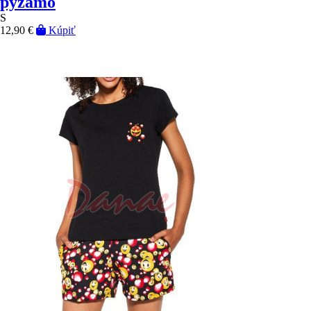
pyžamo
S
12,90 €
Kúpiť