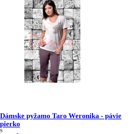
Dámske pyžamo Taro Weronika - pávie
pierko
S