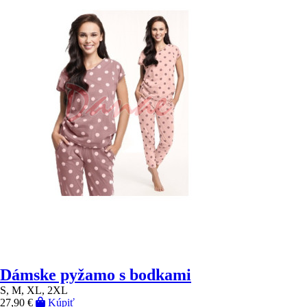
Dámske pyžamo s bodkami
S, M, XL, 2XL
27,90 €
Kúpiť